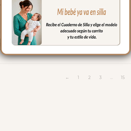
Universales para
Colchón
Ergonómicas
14.50
€
Desde:
Seleccionar opciones
←
1
2
3
…
15