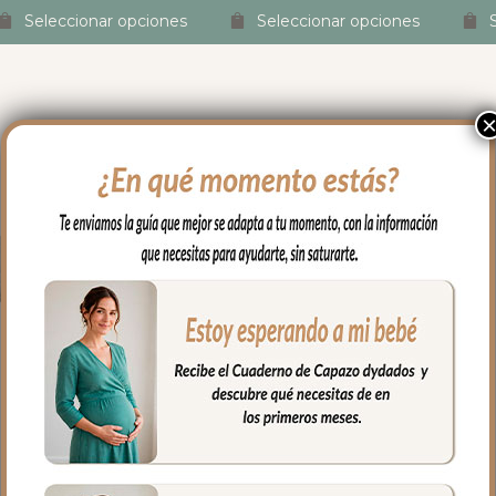
las, ofreciendo 
Seleccionar opciones
Seleccionar opciones
es, consejo...Lo dicho, 
endas y luego están 
ipo de empresas en las 
 gusto gastar el 
o
2024 Fundas