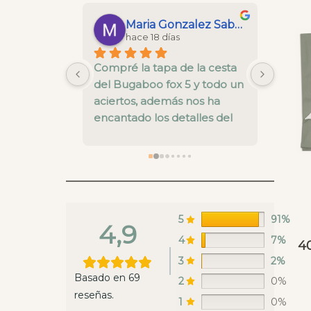
Maria Gonzalez Saborido
Esperanza Taberna
hace 23 días
 la cesta 
FENOMENAL, tenía dudas 
La cal
 y todo un 
con los tonos de colores y 
está b
nos ha 
atentamente me enviaron 
pre ve
alles del 
fotos y vídeos vía WhatsApp, 
nivel.
el envío super rápido y una 
fallo 
calidad muy buena
enviar
recoge
en es
estaba
ya rep
5
91%
4,9
hacer 
4
7%
4
Whats
3
2%
lunes 
Basado en 69
2
0%
un sáb
reseñas.
envian
1
0%