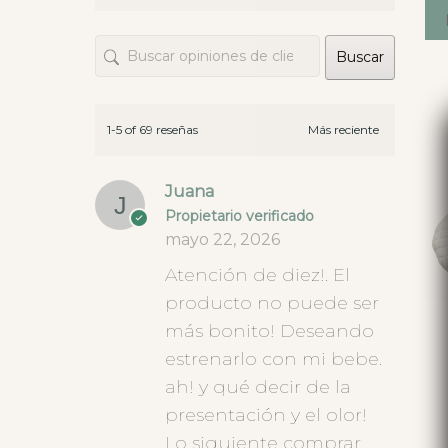
las te
opcion
Buscar
hay ti
este t
que da
diner
1-5 of 69 reseñas
Juana
Propietario verificado
mayo 22, 2026
Atención de diez!. El
producto no puede ser
más bonito! Deseando
estrenarlo con mi bebe.
ah! y qué decir de la
presentación y el olor!
Lo siguiente comprar