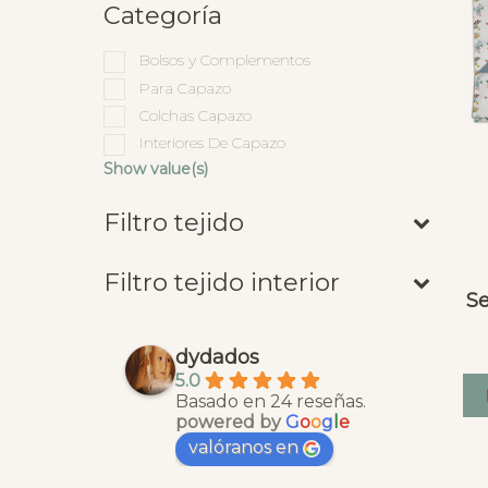
Categoría
Bolsos y Complementos
Para Capazo
Colchas Capazo
Interiores De Capazo
Show value(s)
Filtro tejido
Filtro tejido interior
Se
dydados
5.0
Basado en 24 reseñas.
powered by
G
o
o
g
l
e
valóranos en