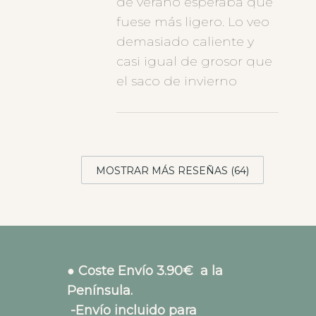
de verano esperaba que
fuese más ligero. Lo veo
demasiado caliente y
casi igual de grosor que
el saco de invierno
MOSTRAR MÁS RESEÑAS (64)
● Coste Envío 3.90€ a la
Península.
-Envío incluido para