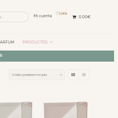
Lista
Mi cuenta
0.00
€
PARFUM
PRODUCTOS
18