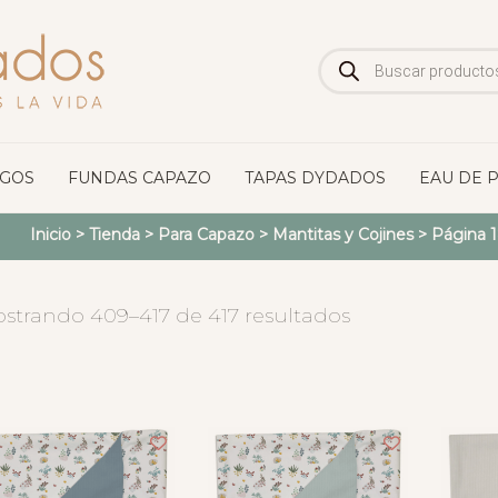
Búsqueda
de
productos
OGOS
FUNDAS CAPAZO
TAPAS DYDADOS
EAU DE 
Inicio
>
Tienda
>
Para Capazo
>
Mantitas y Cojines
> Página 
strando 409–417 de 417 resultados