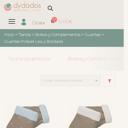
0
0.00
€
Lista
Inicio
>
Tienda
>
Bolsos y Complementos
>
Guantes
>
Guantes Polipiel Lisa y Bordada
Todos los artículos
Bolsos y Complementos