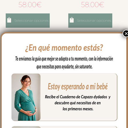
58.00
€
58.00
€
Seleccionar opciones
Seleccionar opciones
2158 Guantes Jade Polipiel
2160 Guantes Joss Polipiel
Tostado Bordado Estrellas
Tostado Bordado
Estrellitas
58.00
€
64.00
€