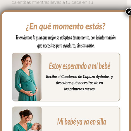
calentitas mientras llevas a tu bebe en su
carrito.
Se adaptan a todo tipo de sillas mediante
dos cremalleras laterales. Se coloca de
forma muy fácil y cómoda; abres las
cremalleras, abrazas el manillar del
carrito y vuelves a cerrar las cremalleras.
Puedes usar también en sillas de bastón
usando el ojal central en la parte de atrás
del guante.
El tejido exterior en tejido polipiel bordada;
una polipiel sintética muy suave y
agradable.
El tejido del, interior puedes elegir en
piqué de algodón o en pelo corto liso.
Puedes lavar a mano o en lavadora,