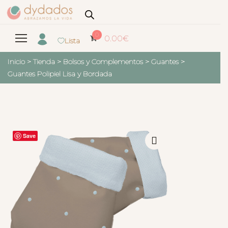
0
0.00
€
Lista
Inicio
>
Tienda
>
Bolsos y Complementos
>
Guantes
>
Guantes Polipiel Lisa y Bordada
Save