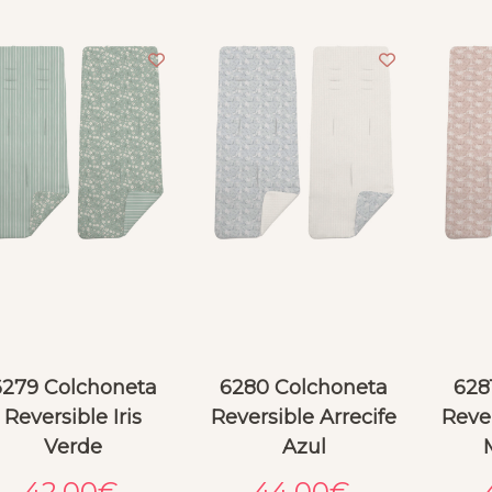
6279 Colchoneta
6280 Colchoneta
628
Reversible Iris
Reversible Arrecife
Rever
Verde
Azul
42.00
€
44.00
€