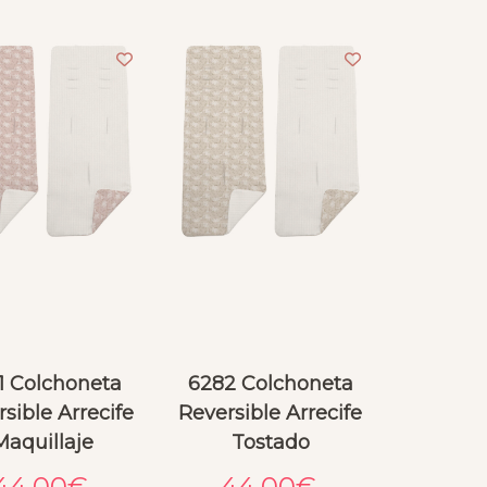
1 Colchoneta
6282 Colchoneta
sible Arrecife
Reversible Arrecife
Maquillaje
Tostado
44.00
€
44.00
€