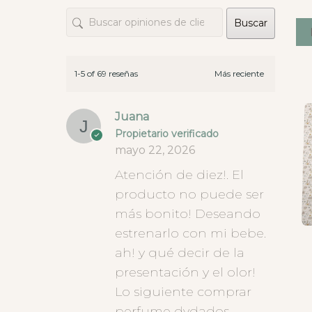
opcion
Buscar
hay ti
este t
que da
diner
1-5 of 69 reseñas
Juana
Propietario verificado
mayo 22, 2026
Atención de diez!. El
producto no puede ser
más bonito! Deseando
estrenarlo con mi bebe.
ah! y qué decir de la
presentación y el olor!
Lo siguiente comprar
perfume dydados