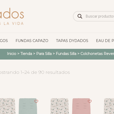
Búsqueda
de
productos
OGOS
FUNDAS CAPAZO
TAPAS DYDADOS
EAU DE 
Inicio
>
Tienda
>
Para Silla
>
Fundas Silla
>
Colchonetas Rever
strando 1–24 de 90 resultados