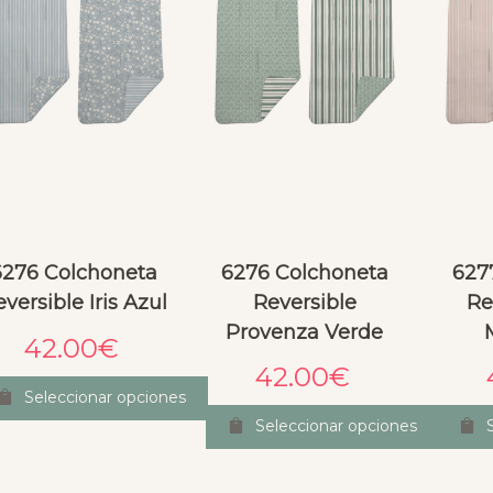
6276 Colchoneta
6276 Colchoneta
627
versible Iris Azul
Reversible
Re
Provenza Verde
42.00
€
42.00
€
Seleccionar opciones
Seleccionar opciones