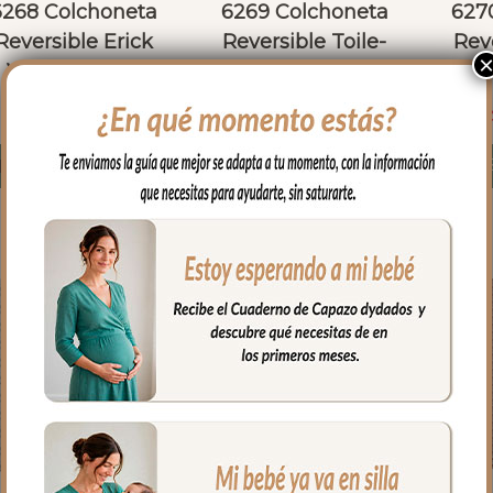
6268 Colchoneta
6269 Colchoneta
627
Reversible Erick
Reversible Toile-
Reve
Verano Verde
Marinero Azul
Marin
44.00
€
44.00
€
Seleccionar opciones
Seleccionar opciones