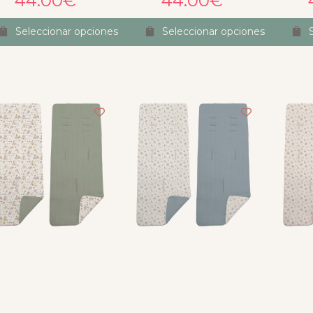
44.00
€
44.00
€
es, consejo...Lo dicho, 
endas y luego están 
Seleccionar opciones
Seleccionar opciones
ipo de empresas en las 
 gusto gastar el 
o