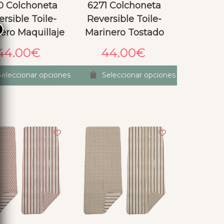
0 Colchoneta
6271 Colchoneta
rsible Toile-
Reversible Toile-
×
ero Maquillaje
Marinero Tostado
44.00
€
44.00
€
Seleccionar opciones
Seleccionar opciones