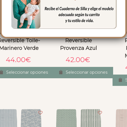
6272 Colchoneta
6273 Colchoneta
627
Reversible Toile-
Reversible
Marinero Verde
Provenza Azul
44.00
€
42.00
€
Seleccionar opciones
Seleccionar opciones