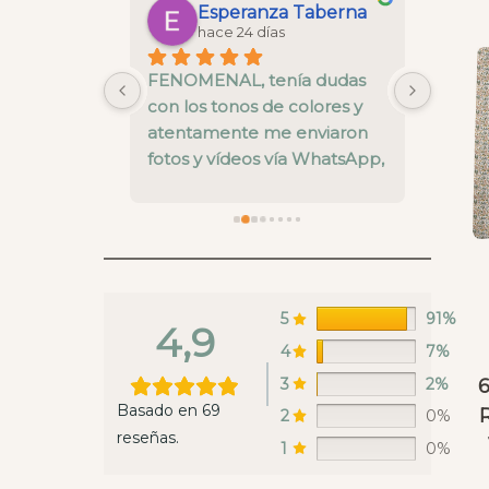
Maria Gonzalez Saborido
Esperanza Taberna
hace 24 días
 la cesta 
FENOMENAL, tenía dudas 
La cal
 y todo un 
con los tonos de colores y 
está b
nos ha 
atentamente me enviaron 
pre ve
alles del 
fotos y vídeos vía WhatsApp, 
nivel.
el envío super rápido y una 
fallo 
calidad muy buena
enviar
recoge
en es
estaba
ya rep
5
91%
4,9
hacer 
4
7%
Whats
3
2%
lunes 
Basado en 69
R
2
0%
un sáb
reseñas.
envian
1
0%
las te