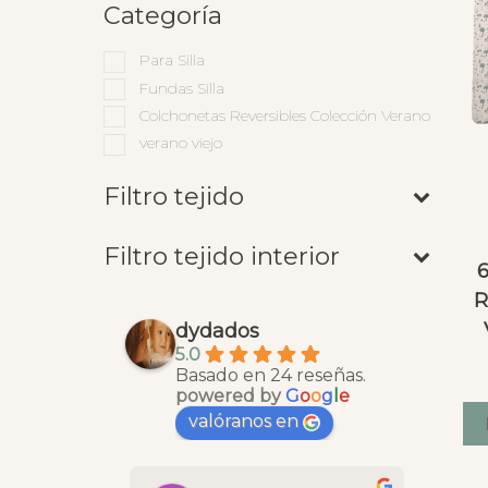
Categoría
Para Silla
Fundas Silla
Colchonetas Reversibles Colección Verano
verano viejo
Filtro tejido
Filtro tejido interior
R
dydados
5.0
Basado en 24 reseñas.
powered by
G
o
o
g
l
e
valóranos en