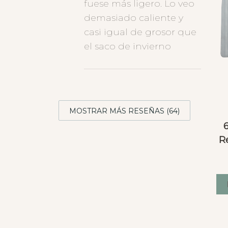
fuese más ligero. Lo veo
demasiado caliente y
casi igual de grosor que
el saco de invierno
MOSTRAR MÁS RESEÑAS (64)
Re