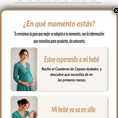
Colchoneta reversible silla bebé Bambi
Azulado
Dos caras, dos momentos, un solo
accesorio. La Colchoneta Reversible
Bambi Azulado te da la libertad de elegir:
el piqué Roma Menta para los días de
tonos cálidos y sobrios, o la villela
estampada con el bosque encantado
Bambi para los días de más color y
alegría.
El relleno de microfibra hueca garantiza
suavidad y transpirabilidad en cada
trayecto. De fácil colocación.
Fabricadas en España con tejidos