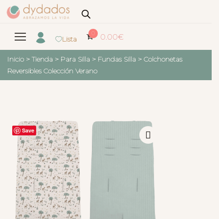
0
0.00
€
Lista
Inicio
>
Tienda
>
Para Silla
>
Fundas Silla
>
Colchonetas
Reversibles Colección Verano
Save