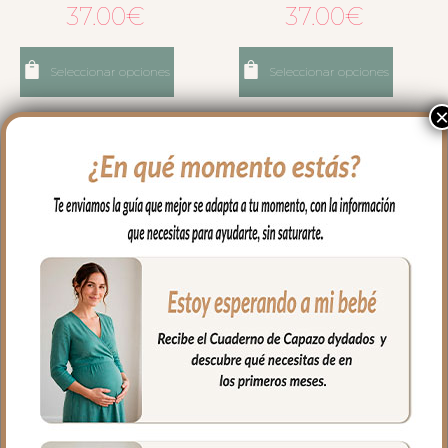
37.00
€
37.00
€
Seleccionar opciones
Seleccionar opciones
782 Colchonetas de
783 Colchonetas de
Capazo Piqué Roma
Capazo Piqué Roma
Maquillaje
Tostado
37.00
€
37.00
€