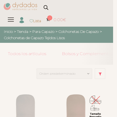
0
0.00
€
Lista
Inicio
>
Tienda
>
Para Capazo
>
Colchonetas De Capazo
>
Colchonetas de Capazo Tejidos Lisos
Todos los artículos
Bolsos y Complementos