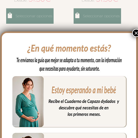
Desde:
Desde:
Seleccionar opciones
Seleccionar opciones
3660 Fundas Silla
3661 Fundas Silla
Bambula Maquillaje
Bambula Tostado
31.50
€
31.50
€
Desde:
Desde: