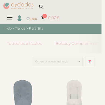
0
0.00
€
Lista
Inicio
>
Tienda
>
Para Silla
Todos los artículos
Bolsos y Complementos