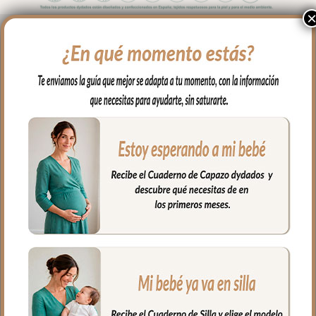
Colchoneta reversible silla bebé Bambi
Verde
Dos caras, dos momentos, un solo
accesorio. La Colchoneta Reversible
Bambi Verde te da la libertad de elegir: el
piqué Roma Verde para los días de tonos
cálidos y sobrios, o la villela estampada
con el bosque encantado Bambi para los
días de más color y alegría.
El relleno de microfibra hueca garantiza
suavidad y transpirabilidad en cada
trayecto. De fácil colocación.
Fabricadas en España con tejidos
certificados Coordinada con todos los