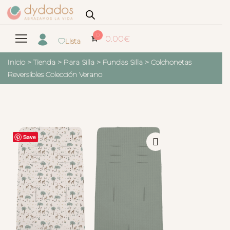
0
0.00
€
Lista
Inicio
>
Tienda
>
Para Silla
>
Fundas Silla
>
Colchonetas
Reversibles Colección Verano
Save