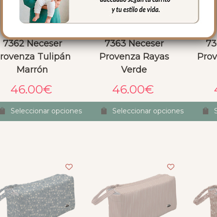
7362 Neceser
7363 Neceser
73
rovenza Tulipán
Provenza Rayas
Prov
Marrón
Verde
46.00
€
46.00
€
Seleccionar opciones
Seleccionar opciones