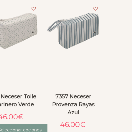
detalle que me encanta y 
una muestra de perfume 
que huele genial.
 Neceser Toile
7357 Neceser
arinero Verde
Provenza Rayas
Azul
46.00
€
46.00
€
Seleccionar opciones