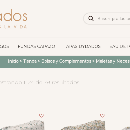
Búsqueda
de
productos
OGOS
FUNDAS CAPAZO
TAPAS DYDADOS
EAU DE 
Inicio
>
Tienda
>
Bolsos y Complementos
>
Maletas y Neces
strando 1–24 de 78 resultados