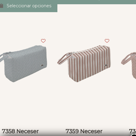
Seleccionar opciones
7358 Neceser
7359 Neceser
73