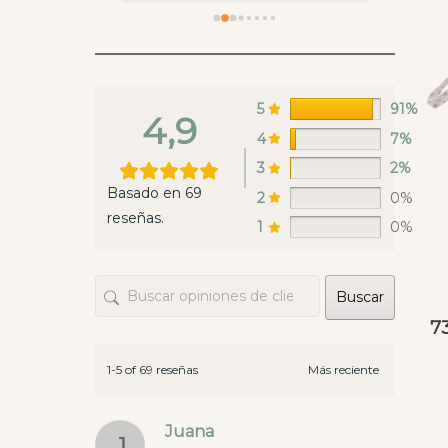
calidad muy buena
enviar
recoge
en es
estaba
ya rep
5
91%
4,9
hacer 
4
7%
Whats
3
2%
lunes 
Basado en 69
2
0%
un sáb
reseñas.
envian
1
0%
las te
opcion
Buscar
hay ti
este t
7
que da
diner
1-5 of 69 reseñas
Juana