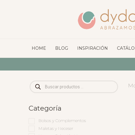
HOME
BLOG
INSPIRACIÓN
CATÁL
Búsqueda
Mo
de
productos
Categoría
Bolsos y Complementos
Maletas y Neceser