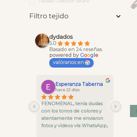
Neceser Colección Verano
Filtro tejido
dydados
5.0
Basado en 24 reseñas.
powered by
G
o
o
g
l
e
valóranos en
Maria Gonzalez Saborido
Esperanza Taberna
hace 22 días
 la cesta 
FENOMENAL, tenía dudas 
La cal
 y todo un 
con los tonos de colores y 
está b
nos ha 
atentamente me enviaron 
pre ve
alles del 
fotos y vídeos vía WhatsApp, 
nivel.
el envío super rápido y una 
fallo 