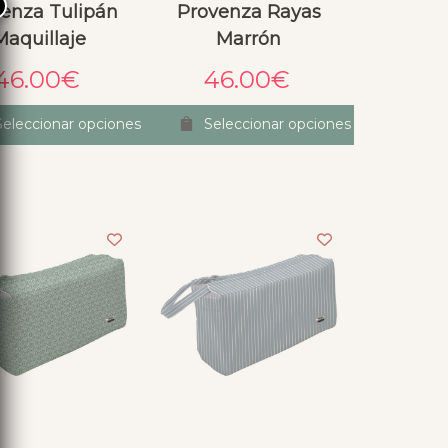
×
enza Tulipán
Provenza Rayas
Maquillaje
Marrón
46.00
€
46.00
€
Seleccionar opciones
Seleccionar opciones