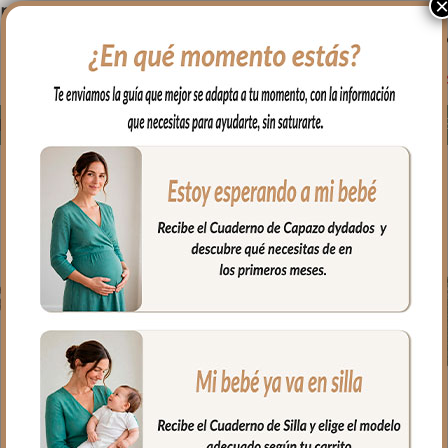
rovenza Tulipán
Provenza Rayas
Prov
Azul
Maquillaje
46.00
€
46.00
€
Seleccionar opciones
Seleccionar opciones