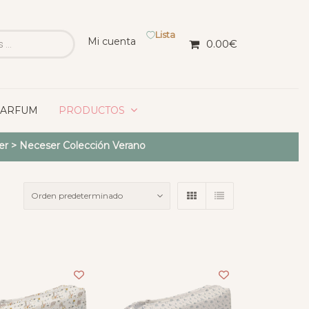
Lista
Mi cuenta
0.00
€
PARFUM
PRODUCTOS
er
>
Neceser Colección Verano