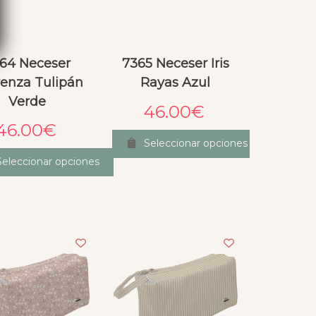
64 Neceser
7365 Neceser Iris
enza Tulipán
Rayas Azul
Verde
46.00
€
46.00
€
Seleccionar opciones
Seleccionar opciones