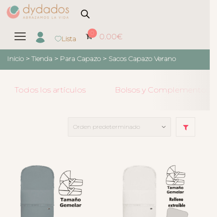
0
0.00
€
Lista
Inicio
>
Tienda
>
Para Capazo
>
Sacos Capazo Verano
Todos los artículos
Bolsos y Complementos