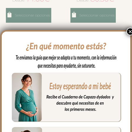
Desde:
Desde:
Seleccionar opciones
Seleccionar opciones
6397 Sacos Capazo Bambi
6398 Sacos Capazo Bambi
Rosado
Tostado
80.50
€
80.50
€
Desde:
Desde: