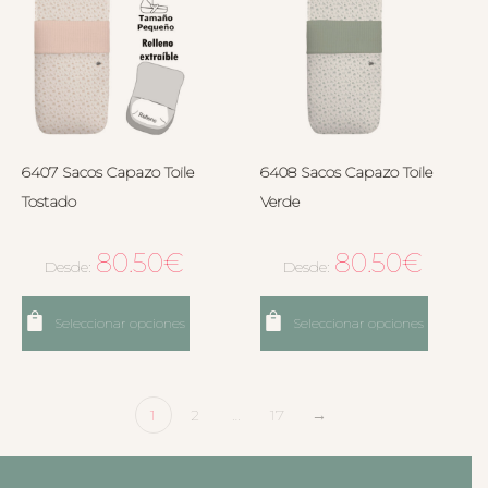
6407 Sacos Capazo Toile
6408 Sacos Capazo Toile
Tostado
Verde
80.50
€
80.50
€
Desde:
Desde:
Seleccionar opciones
Seleccionar opciones
1
2
…
17
→