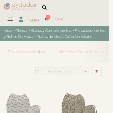
0
0.00
€
Lista
Inicio
>
Tienda
>
Bolsos y Complementos
>
Portadocumentos
y Bolsas De Muda
>
Bolsas de Muda Colección Verano
Todos los artículos
Bolsos y Complementos