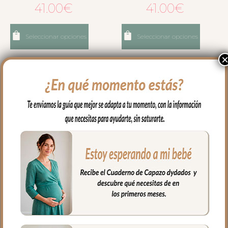
41.00
€
41.00
€
Seleccionar opciones
Seleccionar opciones
7622 Bolsas de Muda
7623 Bolsas de Muda
Provenza Tulipán Marrón
Provenza Rayas Verde
41.00
€
41.00
€