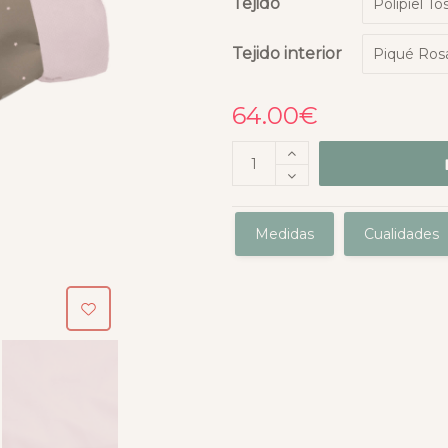
Tejido
Tejido interior
64.00
€
Medidas
Cualidades