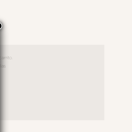
×
arrito.
las