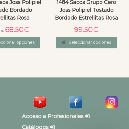
sos Joss Polipiel
1484 Sacos Grupo Cero
ado Bordado
Joss Polipiel Tostado
rellitas Rosa
Bordado Estrellitas Rosa
68.50
€
99.50
€
de:
eccionar opciones
Seleccionar opciones
Acceso a Profesionales
Catálogos