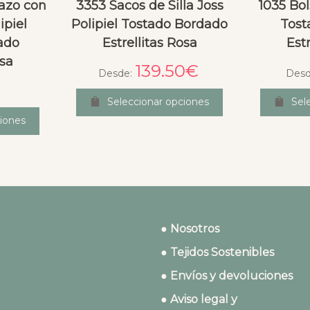
azo con
3353 Sacos de Silla Joss
1035 Bol
ipiel
Polipiel Tostado Bordado
Tost
ado
Estrellitas Rosa
Est
osa
139.50
€
Desde:
Des
Seleccionar opciones
Sel
iones
● Nosotros
● Tejidos Sostenibles
● Envíos y devoluciones
● Aviso legal y