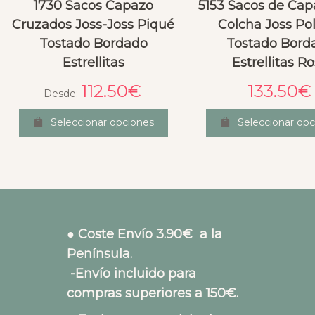
1730 Sacos Capazo
5153 Sacos de Cap
Cruzados Joss-Joss Piqué
Colcha Joss Pol
Tostado Bordado
Tostado Bord
Estrellitas
Estrellitas R
112.50
€
133.50
€
Desde:
Seleccionar opciones
Seleccionar opc
● Coste Envío 3.90€ a la
Península.
-Envío incluido para
compras superiores a 150€.