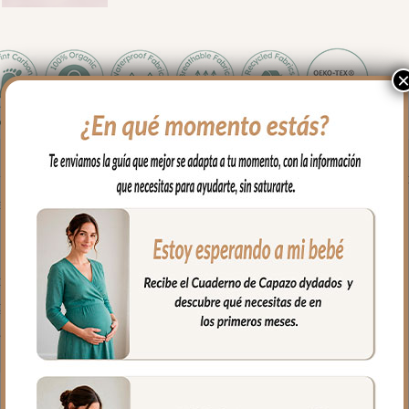
 llevar vuestras manos calentitas mientras llevas a tu bebe en su c
emalleras laterales. Se coloca de forma muy fácil y cómoda; abres 
ves a cerrar las cremalleras.
 ojal central en la parte de atrás del guante.
polipiel sintética muy suave y agradable.
godón o en pelo corto liso.
fría, jabones no abrasivos y secado al natural.