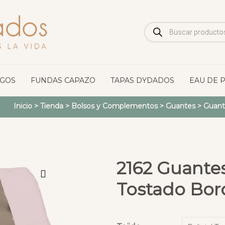
Búsqueda
de
productos
OGOS
FUNDAS CAPAZO
TAPAS DYDADOS
EAU DE 
Inicio
>
Tienda
>
Bolsos y Complementos
>
Guantes
>
Guante
2162 Guantes
Tostado Bord