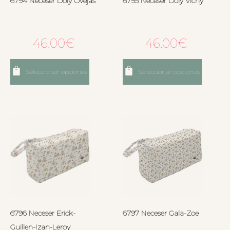
6794 Neceser Doly Ovejas
6795 Neceser Doly Vichy
46.00
€
46.00
€
Seleccionar opciones
Seleccionar opciones
6796 Neceser Erick-
6797 Neceser Gala-Zoe
Guillen-Izan-Leroy