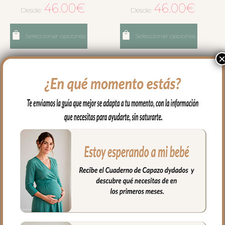
46.00
€
46.00
€
Desde:
Desde:
Seleccionar opciones
Seleccionar opciones
6803 Neceser Luan Verde
6804 Neceser Marco
46.00
€
46.00
€
Desde:
Desde: