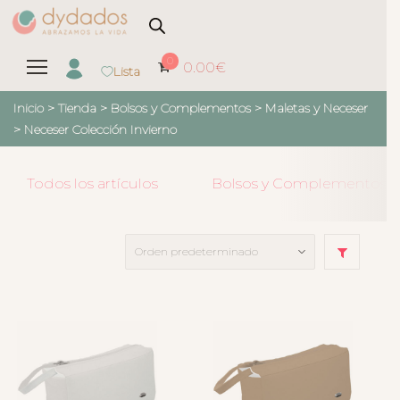
0
0.00
€
Lista
Inicio
>
Tienda
>
Bolsos y Complementos
>
Maletas y Neceser
>
Neceser Colección Invierno
Todos los artículos
Bolsos y Complementos