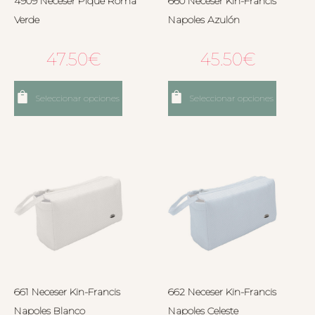
4909 Neceser Piqué Roma
660 Neceser Kin-Francis
Verde
Napoles Azulón
47.50
€
45.50
€
Seleccionar opciones
Seleccionar opciones
661 Neceser Kin-Francis
662 Neceser Kin-Francis
Napoles Blanco
Napoles Celeste