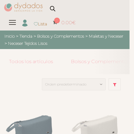
0
0.00
€
Lista
Inicio
>
Tienda
>
Bolsos y Complementos
>
Maletas y Neceser
>
Neceser Tejidos Lisos
Todos los artículos
Bolsos y Complementos