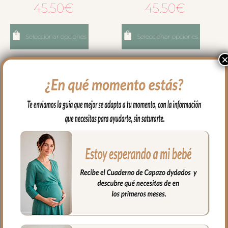
45.50
€
45.50
€
Seleccionar opciones
Seleccionar opciones
665 Neceser Kin-Francis
666 Neceser Kin-Francis
Napoles Maquillaje
Napoles Rosa
45.50
€
45.50
€