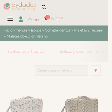
0
0.00
€
Lista
Inicio
>
Tienda
>
Bolsos y Complementos
>
Maletas y Neceser
>
Maletas Colección Verano
Todos los artículos
Bolsos y Complementos