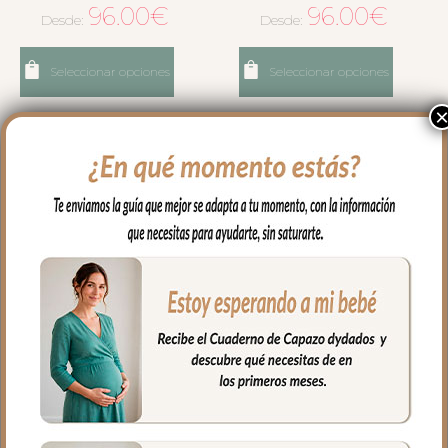
96.00
€
96.00
€
Desde:
Desde:
Seleccionar opciones
Seleccionar opciones
7292 Maletas Provenza
7293 Maletas Provenza
Tulipán Marrón
Rayas Verde
96.00
€
96.00
€
Desde:
Desde: