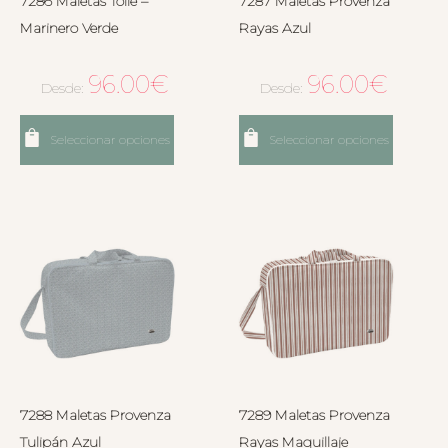
7286 Maletas Toile –
7287 Maletas Provenza
Marinero Verde
Rayas Azul
96.00
€
96.00
€
Desde:
Desde:
Seleccionar opciones
Seleccionar opciones
7288 Maletas Provenza
7289 Maletas Provenza
Tulipán Azul
Rayas Maquillaje