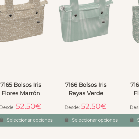
7165 Bolsos Iris
7166 Bolsos Iris
716
Flores Marrón
Rayas Verde
F
52.50
€
52.50
€
Desde:
Desde:
Des
Seleccionar opciones
Seleccionar opciones