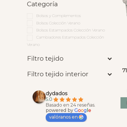
Categoría
Bolsos y Complementos
Bolsos Colección Verano
Bolsos Estampados Colección Verano
Cambiadores Estampados Colección
Verano
Filtro tejido
7
Filtro tejido interior
dydados
5.0
Basado en 24 reseñas.
powered by
G
o
o
g
l
e
valóranos en