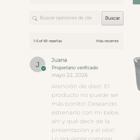
las telas, ofreciendo 
opciones, consejo...Lo dicho, 
Buscar
hay tiendas y luego están 
este tipo de empresas en las 
que da gusto gastar el 
dinero
1-5 of 69 reseñas
Juana
Propietario verificado
mayo 22, 2026
Atención de diez!. El
producto no puede ser
más bonito! Deseando
estrenarlo con mi bebe.
ah! y qué decir de la
presentación y el olor!
Lo siguiente comprar