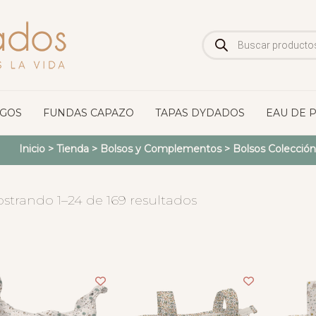
Búsqueda
de
productos
OGOS
FUNDAS CAPAZO
TAPAS DYDADOS
EAU DE 
Inicio
>
Tienda
>
Bolsos y Complementos
>
Bolsos Colección
strando 1–24 de 169 resultados