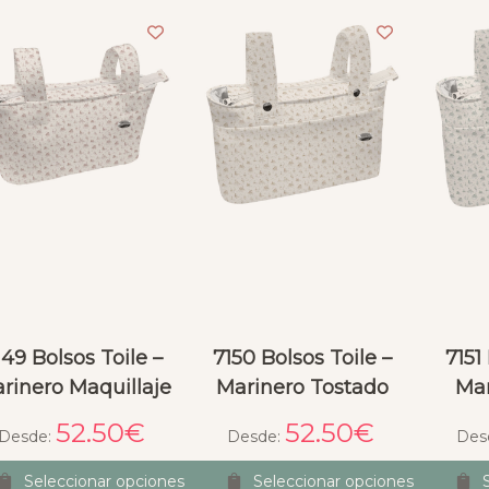
Sandra Dubra
T
hace 2 meses
hace 2 meses
ima experiencia de 
Encantada con la funda, 
. El saco de capazo 
bien hecha, encaja perfecta, 
muy alta calidad y en 
buena comunicación, ha 
ón a lo que vale es un 
venido mas rápido de lo 
e excenlente. Llego 
esperado, me ha incluido un 
zo y aún encima 
detalle que me encanta y 
a un minisaco para 
una muestra de perfume 
ito de juguete que 
que huele genial.
ecio un detalle 
so ❤️ Repetiré sin 
149 Bolsos Toile –
7150 Bolsos Toile –
7151
 Como punto de 
rinero Maquillaje
Marinero Tostado
Mar
, la web es un poco 
l de navegar.
52.50
€
52.50
€
Desde:
Desde:
Des
Seleccionar opciones
Seleccionar opciones