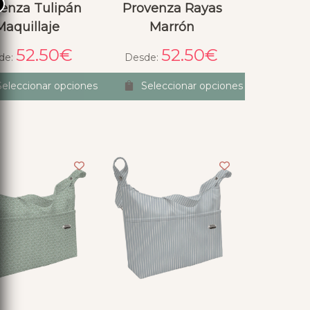
×
enza Tulipán
Provenza Rayas
Maquillaje
Marrón
52.50
€
52.50
€
de:
Desde:
Seleccionar opciones
Seleccionar opciones