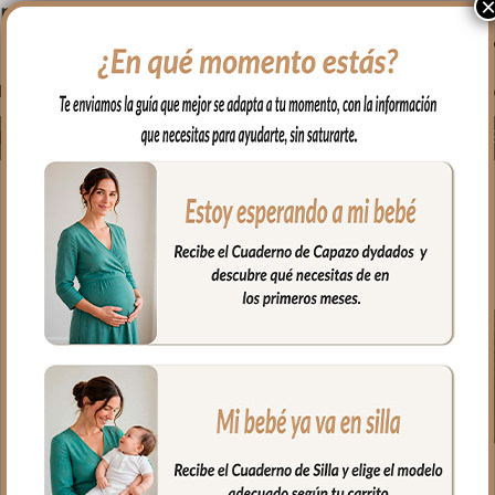
rovenza Tulipán
Provenza Rayas
Prov
Azul
Maquillaje
52.50
€
52.50
€
Desde:
Desde:
Des
Seleccionar opciones
Seleccionar opciones