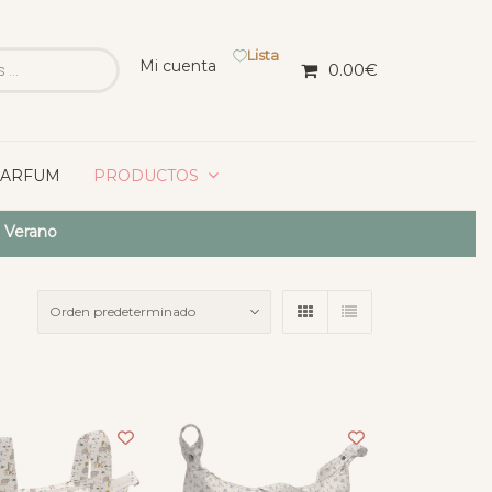
Lista
Mi cuenta
0.00
€
PARFUM
PRODUCTOS
 Verano