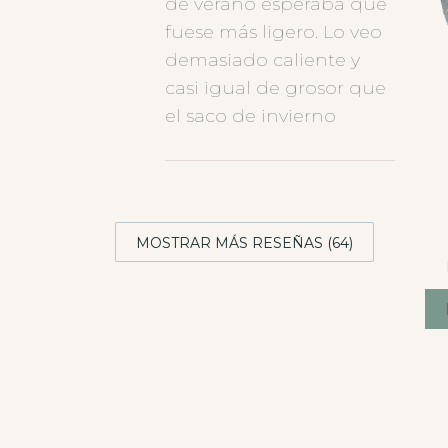
de verano esperaba que
fuese más ligero. Lo veo
demasiado caliente y
casi igual de grosor que
el saco de invierno
MOSTRAR MÁS RESEÑAS (64)