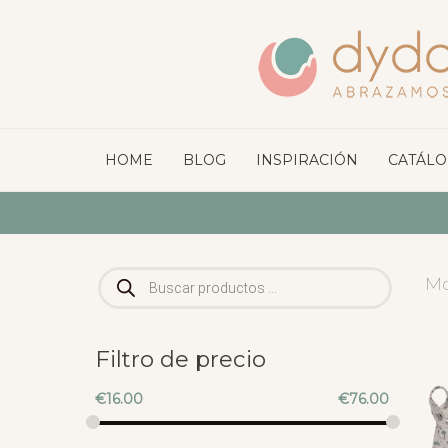
HOME
BLOG
INSPIRACIÓN
CATÁL
Búsqueda
Mo
de
productos
Filtro de precio
€
16.00
€
76.00