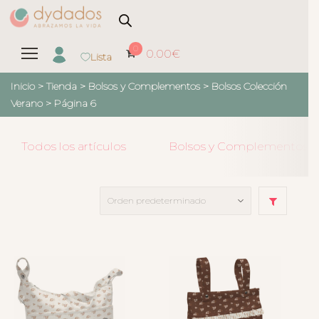
0
0.00
€
Lista
Inicio
>
Tienda
>
Bolsos y Complementos
>
Bolsos Colección
Verano
> Página 6
Todos los artículos
Bolsos y Complementos