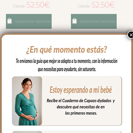
52.50
€
52.50
€
Desde:
Desde:
Seleccionar opciones
Seleccionar opciones
4655 Bolsos Luan Verde
4656 Bolsos Marco
52.50
€
52.50
€
Desde:
Desde: