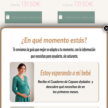
131.50
€
131.50
€
Desde:
Desde:
Seleccionar opciones
Seleccionar opciones
3270 Sacos de Silla Mel
3271 Sacos de Silla Mel
Polipiel Gris Bordado
Polipiel Gris Bordado
Bodoques Crudo
Bodoques Gris
131.50
€
131.50
€
Desde:
Desde: