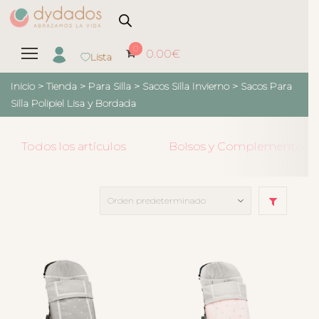
0
0.00
€
Lista
Inicio
>
Tienda
>
Para Silla
>
Sacos Silla Invierno
>
Sacos Para
Silla Polipiel Lisa y Bordada
Todos los artículos
Bolsos y Complementos