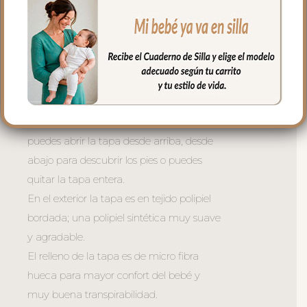
de libro.
En la zona de los pies una trasera elástica
para sujetar la funda en la parte de
abajo.
La tapa del saco va sujeta a la funda
mediante cremalleras laterales, siempre a
tono y de doble carro, de forma que
puedes abrir la tapa desde arriba, desde
abajo para descubrir los pies o puedes
quitar la tapa entera.
En el exterior la tapa es en tejido polipiel
bordada; una polipiel sintética muy suave
y agradable.
El relleno de la tapa es de micro fibra
hueca para mayor confort del bebé y
muy buena transpirabilidad.