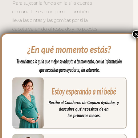
Para sujetar la funda en la silla cuenta
con una trasera con goma. También
lleva las cintas y las gomitas por si la
capota va unida al respaldo y no puedes
usar la trasera. Cuenta con un sistema de
sujeción adicional el S_PLUS para
conseguir que a la funda quede mejor
sujeta al respaldo. Son unas cintas que
pasas por las aberturas de los arneses en
el respaldo hasta pasar a la parte
posterior y se abrochan entre ellas.
Las aberturas verticales en el respaldo y
ojales en el culete son aptas para la salida
de arenes de todo tipo de sillas.
Abertura en el centro de la funda para
permitir plegar las sillas que tienen cierre