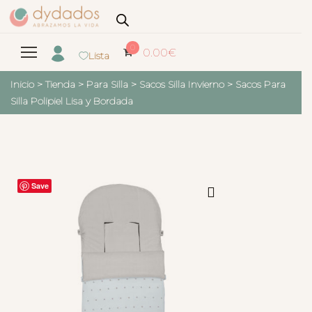
0
0.00
€
Lista
Inicio
>
Tienda
>
Para Silla
>
Sacos Silla Invierno
>
Sacos Para
Silla Polipiel Lisa y Bordada
Save