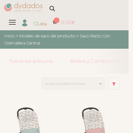
0
0.00
€
Lista
Inicio
> Modelo de saco del producto >
Saco Recto Con
Cremallera Central
Todos los artículos
Bolsos y Complementos