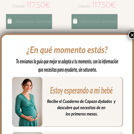
117.50
€
117.50
€
Desde:
Desde:
Seleccionar opciones
Seleccionar opciones
6113 Sacos Verano Para
6114 Sacos Verano Para
Silla Toile Verde
Silla Marinero Azul
117.50
€
117.50
€
Desde:
Desde: