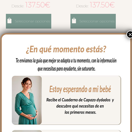
137.50
€
137.50
€
Desde:
Desde:
Seleccionar opciones
Seleccionar opciones
3241 Sacos de Silla Denís
3214 Sacos de Silla Cris
Piqué Gris Bordado
Piqué Crudo Bordado
Topitos Gris
Estrellas Gris
137.50
€
129.50
€
Desde:
Desde: