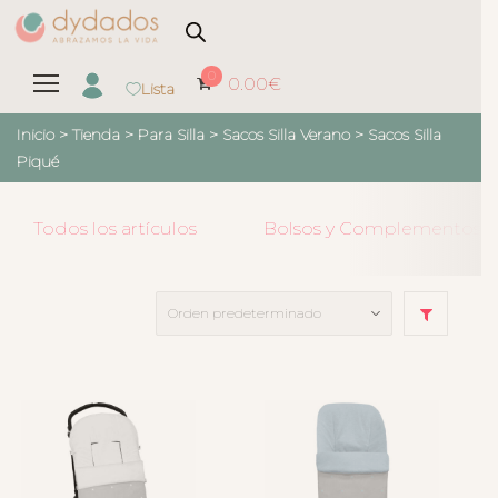
0
0.00
€
Lista
Inicio
>
Tienda
>
Para Silla
>
Sacos Silla Verano
>
Sacos Silla
Piqué
Todos los artículos
Bolsos y Complementos