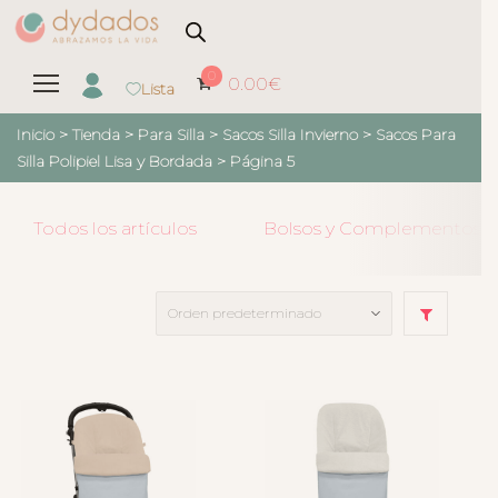
0
0.00
€
Lista
Inicio
>
Tienda
>
Para Silla
>
Sacos Silla Invierno
>
Sacos Para
Silla Polipiel Lisa y Bordada
> Página 5
Todos los artículos
Bolsos y Complementos