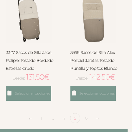
3347 Sacos de Silla Jade
3366 Sacos de Silla Alex
Polipiel Tostado Bordado
Polipiel Jaretas Tostado
Estrellas Crudo
Puntilla y Topitos Blanco
131.50
€
142.50
€
Desde:
Desde:
Seleccionar opciones
Seleccionar opciones
←
1
…
4
5
6
→