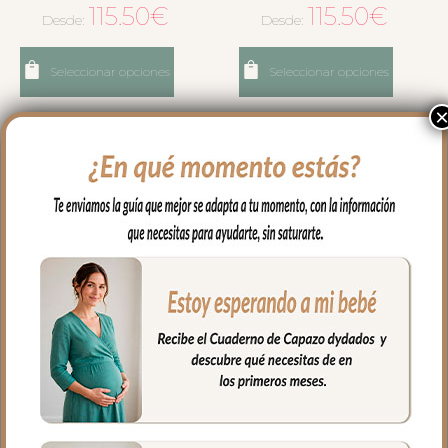
115.50
€
115.50
€
Desde:
Desde:
Seleccionar opciones
Seleccionar opciones
3334 Sacos de Silla Kin-
3335 Sacos de Silla Kin-
Francis Polipiel Rosa con
Francis Polipiel Rosa con
Tostado
Crudo
115.50
€
115.50
€
Desde:
Desde: