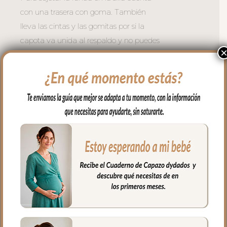
con una trasera con goma. También
lleva las cintas y las gomitas por si la
capota va unida al respaldo y no puedes
usar la trasera. Cuenta con un sistema de
sujeción adicional el S_PLUS para
conseguir que a la funda quede mejor
sujeta al respaldo. Son unas cintas que
pasas por las aberturas de los arneses en
el respaldo hasta pasar a la parte
posterior y se abrochan entre ellas.
Las aberturas verticales en el respaldo y
ojales en el culete son aptas para la salida
de arenes de todo tipo de sillas.
Abertura en el centro de la funda para
permitir plegar las sillas que tienen cierre
de libro.