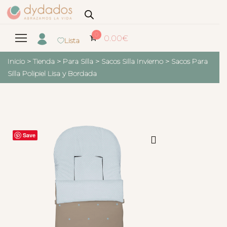
0
0.00
€
Lista
Inicio
>
Tienda
>
Para Silla
>
Sacos Silla Invierno
>
Sacos Para
Silla Polipiel Lisa y Bordada
Save