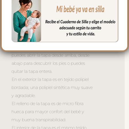
En la zona de los pies una trasera elástica
para sujetar la funda en la parte de
abajo.
La tapa del saco va sujeta a la funda
mediante cremalleras laterales, siempre a
tono y de doble carro, de forma que
puedes abrir la tapa desde arriba, desde
abajo para descubrir los pies o puedes
quitar la tapa entera.
En el exterior la tapa es en tejido polipiel
bordada; una polipiel sintética muy suave
y agradable.
El relleno de la tapa es de micro fibra
hueca para mayor confort del bebé y
muy buena transpirabilidad.
El interior de la tapa es el mismo tejido