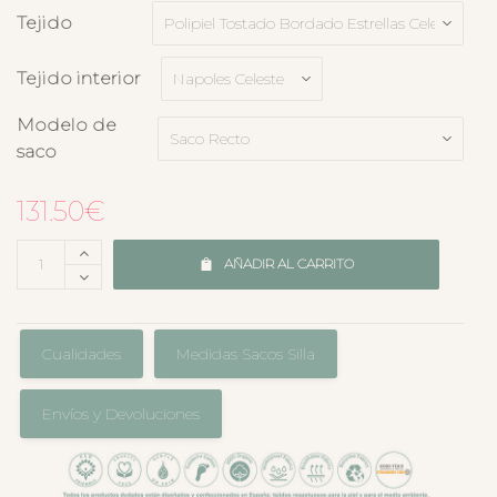
Tejido
Tejido interior
Modelo de
saco
131.50
€
AÑADIR AL CARRITO
Cualidades
Medidas Sacos Silla
Envíos y Devoluciones