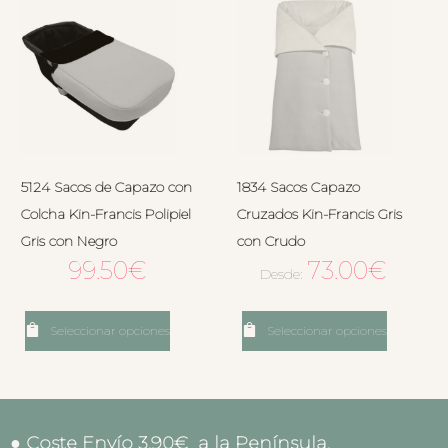
5124 Sacos de Capazo con
1834 Sacos Capazo
Colcha Kin-Francis Polipiel
Cruzados Kin-Francis Gris
Gris con Negro
con Crudo
99.50
€
73.00
€
Desde:
Seleccionar opciones
Seleccionar opciones
● Coste Envío 3.90€ a la Península.