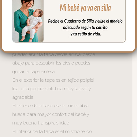
En la zona de los pies una trasera elástica
para sujetar la funda en la parte de
abajo.
La tapa del saco va sujeta a la funda
mediante cremalleras laterales, siempre a
tono y de doble carro, de forma que
puedes abrir la tapa desde arriba, desde
abajo para descubrir los pies o puedes
quitar la tapa entera.
En el exterior la tapa es en tejido polipiel
lisa; una polipiel sintética muy suave y
agradable.
El relleno de la tapa es de micro fibra
hueca para mayor confort del bebé y
muy buena transpirabilidad.
El interior de la tapa es el mismo tejido