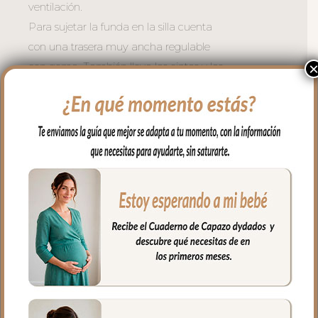
ventilación.
Para sujetar la funda en la silla cuenta
con una trasera muy ancha regulable
con goma. También lleva las cintas y las
gomitas por si la capota va unida al
respaldo y no puedes usar la trasera.
Cuenta con un sistema de sujeción
adicional el S_PLUS para conseguir que
a la funda quede mejor sujeta al
respaldo. Son unas cintas que pasas por
las aberturas de los arneses en el respaldo
hasta pasar a la parte posterior y se
abrochan entre ellas.
Las aberturas verticales en el respaldo y
ojales en el culete son aptas para la salida
de arenes de todo tipo de sillas.