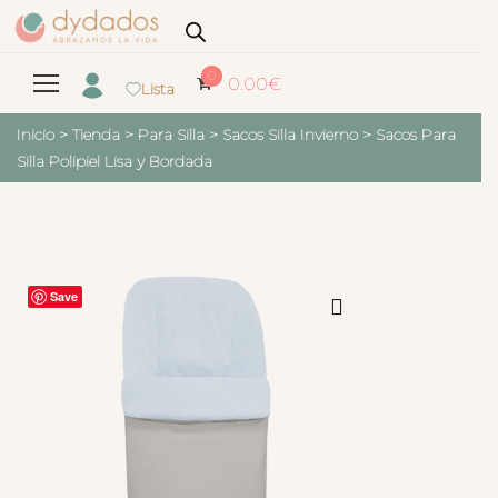
0
0.00
€
Lista
Inicio
>
Tienda
>
Para Silla
>
Sacos Silla Invierno
>
Sacos Para
Silla Polipiel Lisa y Bordada
Save