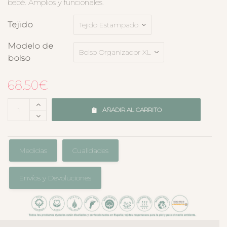
bebé. Amplios y funcionales.
Tejido
Modelo de
bolso
68.50
€
AÑADIR AL CARRITO
Medidas
Cualidades
Envíos y Devoluciones