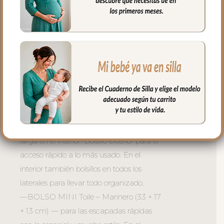
—ORGANIZADOR XL Toile – Marinero
(38 × 27 × 12 cm) — para la mamá que
necesita tenerlo todo a mano al instante.
Asa larga en el interior. Bolsillo exterior
para el acceso rápido a lo más usado. En
el interior también bolsillos en todos los
laterales para llevar todo organizado.
—ORGANIZADOR Toile – Marinero (37
× 23 × 11 cm) — la versión compacta que
cuelga del carrito sin que estorbe. Asa
larga en el interior. Bolsillo exterior para el
acceso rápido a lo más usado. En el
interior también bolsillos en todos los
laterales para llevar todo organizado.
—BOLSO MINI Toile – Marinero (33 × 17
× 13 cm) — para las escapadas rápidas