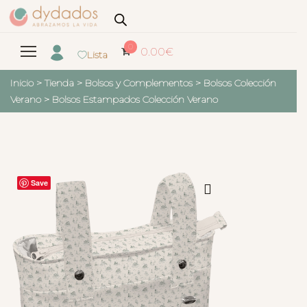
0
0.00
€
Lista
Inicio
>
Tienda
>
Bolsos y Complementos
>
Bolsos Colección
Verano
>
Bolsos Estampados Colección Verano
Save