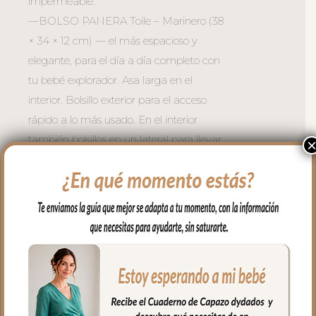
impermeable:
—BOLSO PANERA Toile – Marinero (38
× 34 × 12 cm) — el más espacioso y
elegante, para el día a día completo con
tu bebé explorador. Asa larga en el
interior. Bolsillo exterior para el acceso
rápido a lo más usado. En el interior
también bolsillos en un lateral para llevar
todo organizado
—BOLSO BARCO Toile – Marinero (36 ×
29 × 12 cm) — cómodo y versátil, para las
salidas más largas por el bosque de la
ciudad. Asa larga regulable. Bolsillo
exterior para el acceso rápido a lo más
usado. En el interior también bolsillos en
un lateral para llevar todo organizado.