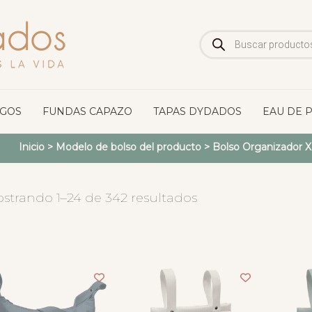
Búsqueda
de
productos
OGOS
FUNDAS CAPAZO
TAPAS DYDADOS
EAU DE 
Inicio
> Modelo de bolso del producto >
Bolso Organizador X
strando 1–24 de 342 resultados