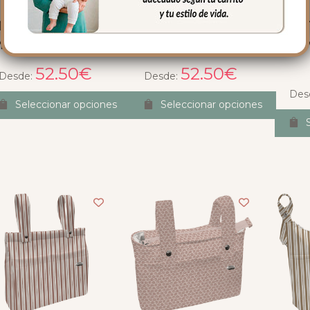
150 Bolsos Toile –
7151 Bolsos Toile –
7
arinero Tostado
Marinero Verde
Pro
52.50
€
52.50
€
Desde:
Desde:
Des
Seleccionar opciones
Seleccionar opciones