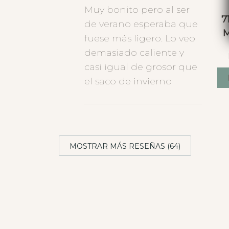
Muy bonito pero al ser
7
de verano esperaba que
M
fuese más ligero. Lo veo
demasiado caliente y
casi igual de grosor que
el saco de invierno
MOSTRAR MÁS RESEÑAS (64)