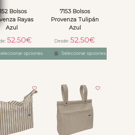
152 Bolsos
7153 Bolsos
venza Rayas
Provenza Tulipán
Azul
Azul
52.50
€
52.50
€
de:
Desde:
Seleccionar opciones
Seleccionar opciones