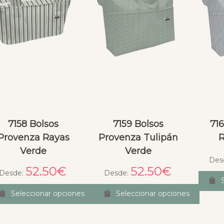
7158 Bolsos
7159 Bolsos
716
Provenza Rayas
Provenza Tulipán
R
Verde
Verde
Des
52.50
€
52.50
€
Desde:
Desde:
Seleccionar opciones
Seleccionar opciones