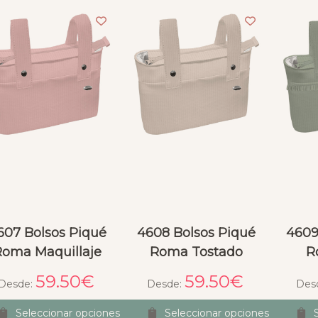
ado por la tarde, 
do fotos y vídeos de 
las, ofreciendo 
es, consejo...Lo dicho, 
endas y luego están 
ipo de empresas en las 
 gusto gastar el 
o
607 Bolsos Piqué
4608 Bolsos Piqué
4609
Roma Maquillaje
Roma Tostado
R
59.50
€
59.50
€
Desde:
Desde:
Des
Seleccionar opciones
Seleccionar opciones