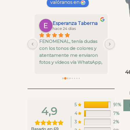
valóranos en
Maria Gonzalez Saborido
Esperanza Taberna
hace 24 días
 la cesta 
FENOMENAL, tenía dudas 
La cal
 y todo un 
con los tonos de colores y 
está b
nos ha 
atentamente me enviaron 
pre ve
alles del 
fotos y vídeos vía WhatsApp, 
nivel.
el envío super rápido y una 
fallo 
4
calidad muy buena
enviar
recoge
en es
estaba
ya rep
5
91%
4,9
hacer 
4
7%
Whats
3
2%
lunes 
Basado en 69