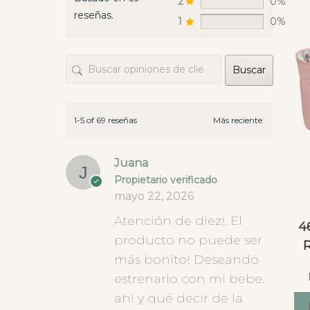
2
0%
un sáb
reseñas.
envian
1
0%
las te
opcion
Buscar
hay ti
este t
que da
diner
1-5 of 69 reseñas
Juana
Propietario verificado
mayo 22, 2026
Atención de diez!. El
4
producto no puede ser
más bonito! Deseando
estrenarlo con mi bebe.
ah! y qué decir de la