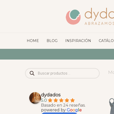
HOME
BLOG
INSPIRACIÓN
CATÁL
Búsqueda
Mo
de
productos
dydados
5.0
Basado en 24 reseñas.
powered by
G
o
o
g
l
e