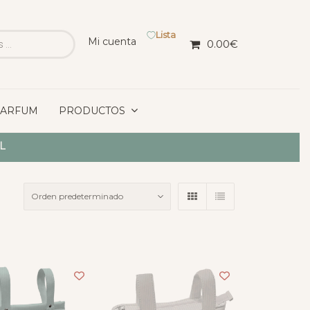
Lista
Mi cuenta
0.00
€
PARFUM
PRODUCTOS
L