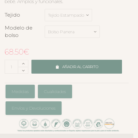
bebé. Amplios y funcionales.
Tejido
Modelo de
bolso
68.50
€
AÑADIR AL CARRITO
Medidas
Cualidades
Envíos y Devoluciones