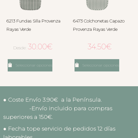
6213 Fundas Silla Provenza
6473 Colchonetas Capazo
Rayas Verde
Provenza Rayas Verde
30.00
€
34.50
€
Desde:
Seleccionar opciones
Seleccionar opciones
● Coste Envío 3.90€ a la Península.
-Envío incluido para compras
superiores a 150€.
● Fecha tope servicio de pedidos 12 días
laborables.