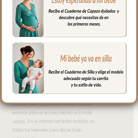
en un lateral para llevar todo organizado
—ORGANIZADOR XL Provenza
Tulipán Marrón (38 × 27 × 12 cm) — para
la mamá que necesita tenerlo todo a
mano al instante. Asa larga en el interior.
Bolsillo exterior para el acceso rápido a lo
más usado. En el interior también bolsillos
en todos los laterales para llevar todo
organizado
—ORGANIZADOR Provenza Tulipán
Marrón (37 × 23 × 11 cm) — la versión
compacta que cuelga del carrito sin que
estorbe. Asa larga en el interior. Bolsillo
exterior para el acceso rápido a lo más
usado. En el interior también bolsillos en
todos los laterales para llevar todo