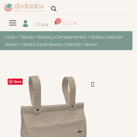
0
0.00
€
Lista
Inicio
>
Tienda
>
Bolsos y Complementos
>
Bolsos Colección
Verano
>
Bolsos Estampados Colección Verano
Save