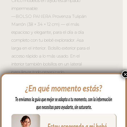
Cinco modelos en tejido estampado
impermeable:
—BOLSO PANERA Provenza Tulipán
Marrón (38 × 34 × 12 cm) — el más
espacioso y elegante, para el día a día
completo con tu bebé explorador. Asa
larga en el interior. Bolsillo exterior para el
acceso rápido a lo más usado. En el
interior también bolsillos en un lateral
para llevar todo organizado
—BOLSO BARCO Provenza Tulipán
Marrón (36 × 29 × 12 cm) — cómodo y
versátil, para las salidas más largas por el
bosque de la ciudad. Asa larga regulable.
Bolsillo exterior para el acceso rápido a lo
más usado. En el interior también bolsillos