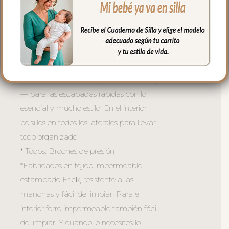
del carrito sin que estorbe. Asa larga en el
interior. Bolsillo exterior para el acceso
rápido a lo más usado. En el interior
también bolsillos en todos los laterales
para llevar todo organizado
—BOLSO MINI Erick (33 × 17 × 13 cm)
— para las escapadas rápidas con lo
esencial y mucho estilo. En el interior
bolsillos en todos los laterales para llevar
todo organizado
* Todos: Broches de presión
*Fabricados en tejido impermeable
estampado Erick, resistente a las
manchas y fácil de limpiar. Para el
interior forro impermeable también fácil
de limpiar. Y cuando lo necesites lo