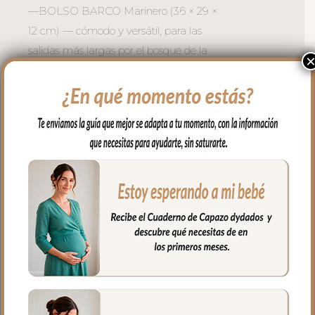
—BOLSO BARCO Marinero (36 × 29 ×
12 cm) — cómodo y versátil, para las
salidas más largas por el bosque de la
ciudad. Asa larga regulable. Bolsillo
exterior para el acceso rápido a lo más
usado. En el interior también bolsillos en
un lateral para llevar todo organizado
—ORGANIZADOR XL Marinero (38 × 27
× 12 cm) — para la mamá que necesita
tenerlo todo a mano al instante. Asa
larga en el interior. Bolsillo exterior para el
acceso rápido a lo más usado. En el
interior también bolsillos en todos los
laterales para llevar todo organizado
—ORGANIZADOR Erick (37 × 23 × 11
cm) — la versión compacta que cuelga