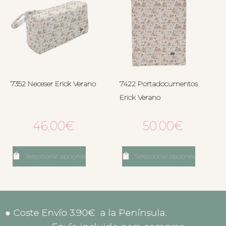
7352 Neceser Erick Verano
7422 Portadocumentos
Erick Verano
46.00
€
50.00
€
Seleccionar opciones
Seleccionar opciones
● Coste Envío 3.90€ a la Península.