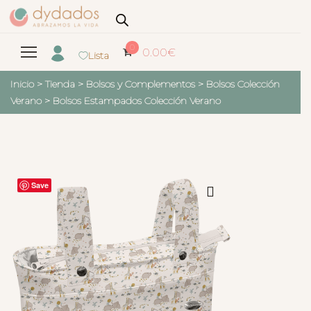
0
0.00
€
Lista
Inicio
>
Tienda
>
Bolsos y Complementos
>
Bolsos Colección
Verano
>
Bolsos Estampados Colección Verano
Save