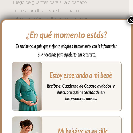
Juego de guantes para silla o capazo
ideales para llevar vuestras manos
calentitas mientras llevas a tu bebe en su
carrito.
Se adaptan a todo tipo de sillas mediante
dos cremalleras laterales. Se coloca de
forma muy fácil y cómoda; abres las
cremalleras, abrazas el manillar del
carrito y vuelves a cerrar las cremalleras.
Puedes usar también en sillas de bastón
usando el ojal central en la parte de atrás
del guante.
El tejido exterior en tejido polipiel bordada;
una polipiel sintética muy suave y
agradable.
El tejido del, interior puedes elegir en