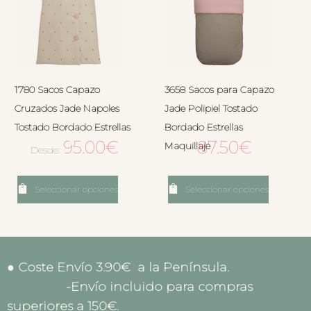
1780 Sacos Capazo
3658 Sacos para Capazo
Cruzados Jade Napoles
Jade Polipiel Tostado
Tostado Bordado Estrellas
Bordado Estrellas
95.00
€
87.50
€
Maquillaje
Desde:
Seleccionar opciones
Seleccionar opciones
● Coste Envío 3.90€ a la Península.
-Envío incluido para compras
superiores a 150€.