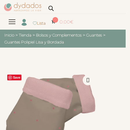
0
0.00
€
Lista
Inicio
>
Tienda
>
Bolsos y Complementos
>
Guantes
>
Guantes Polipiel Lisa y Bordada
Save