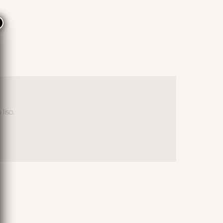
×
liso.
S