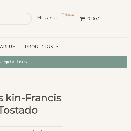
Lista
Mi cuenta
0.00
€
PARFUM
PRODUCTOS
 Tejidos Lisos
s kin-Francis
 Tostado