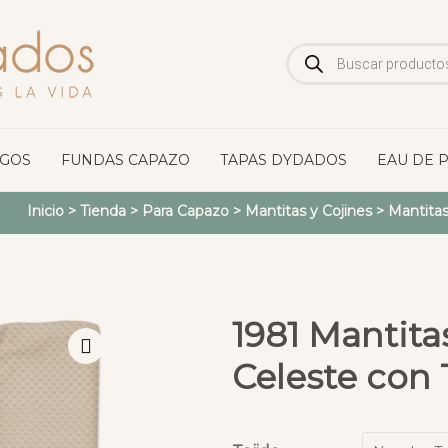
Búsqueda
de
productos
OGOS
FUNDAS CAPAZO
TAPAS DYDADOS
EAU DE 
Inicio
>
Tienda
>
Para Capazo
>
Mantitas y Cojines
>
Mantitas
1981 Mantita
Celeste con