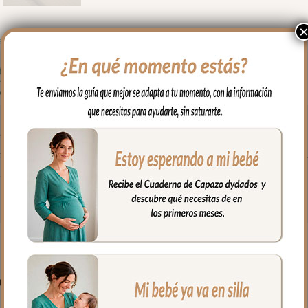
 en brazos, para usar en el capazo o en la cuna.
odón y por el otro puedes elegir en piqué de algodón o en pelo corto 
fría, jabones no abrasivos y secado al natural.
PRODUCTOS RELACIONADO