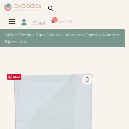
0
0.00
€
Lista
Inicio
>
Tienda
>
Para Capazo
>
Mantitas y Cojines
>
Mantitas
Tejidos Lisos
Save