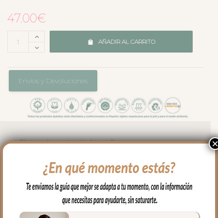
47.00
€
AÑADIR AL CARRITO
Envíos y Devoluciones
El complemento ideal para llevar a
nuestro bebe en brazos, para usar en el
capazo o en la cuna.
Por un lado, en tejido piqué liso; un piqué
de algodón y por el otro puedes elegir en
piqué de algodón o en pelo corto liso.