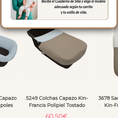
 Capazo
5249 Colchas Capazo Kin-
3678 Sa
apoles
Francis Polipiel Tostado
Kin-Fr
60.50
€