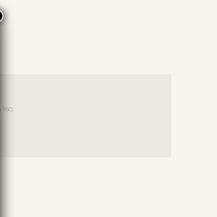
×
liso.
S