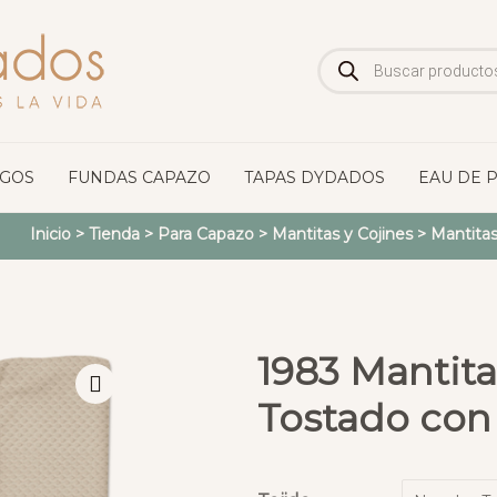
Búsqueda
de
productos
OGOS
FUNDAS CAPAZO
TAPAS DYDADOS
EAU DE 
Inicio
>
Tienda
>
Para Capazo
>
Mantitas y Cojines
>
Mantitas
1983 Mantita
Tostado con