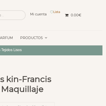
Lista
Mi cuenta
0.00
€
PARFUM
PRODUCTOS
 Tejidos Lisos
s kin-Francis
 Maquillaje