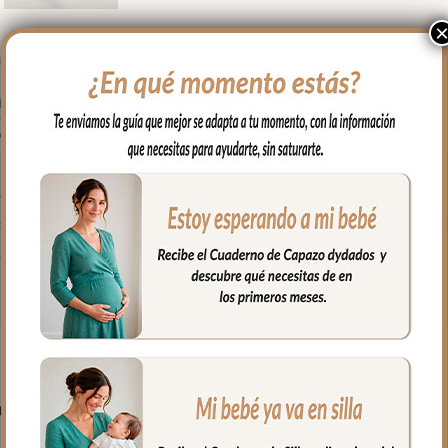
 en brazos, para usar en el capazo o en la cuna.
odón y por el otro puedes elegir en piqué de algodón o en pelo corto 
fría, jabones no abrasivos y secado al natural.
PRODUCTOS RELACIONADO