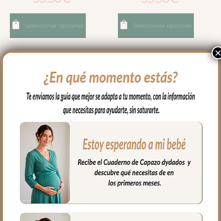
Seleccionar opciones
Seleccionar opciones
7960 Cojín Antivuelco
6599 Mantas Invierno
Nepal Verde Oscuro
Cristel Maquillaje
53.50
€
52.50
€