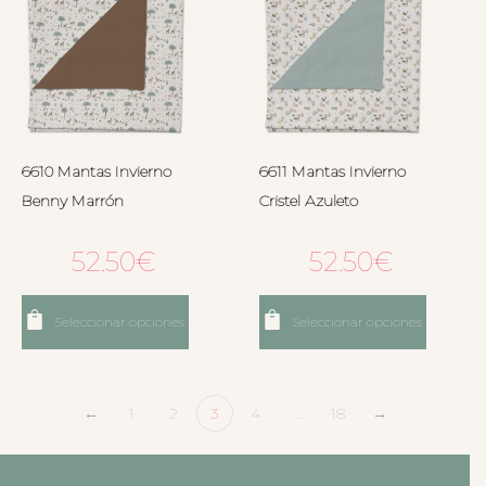
6610 Mantas Invierno
6611 Mantas Invierno
Benny Marrón
Cristel Azuleto
52.50
€
52.50
€
Seleccionar opciones
Seleccionar opciones
←
1
2
3
4
…
18
→