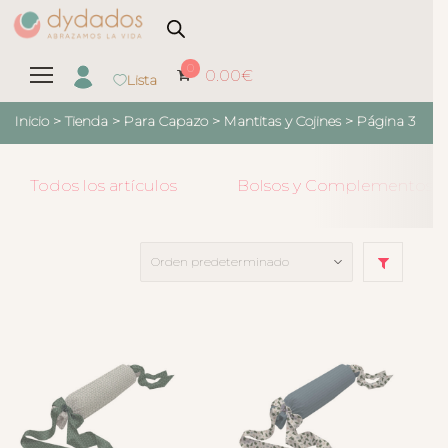
0
0.00
€
Lista
Inicio
>
Tienda
>
Para Capazo
>
Mantitas y Cojines
> Página 3
Todos los artículos
Bolsos y Complementos