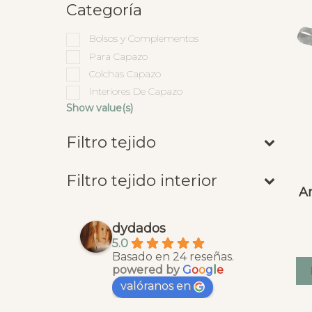
Categoría
Bolsos y Complementos
Para Capazo
Colchas Capazo
Interiores De Capazo
Show value(s)
Filtro tejido
Filtro tejido interior
An
dydados
5.0
Basado en 24 reseñas.
powered by
G
o
o
g
l
e
valóranos en