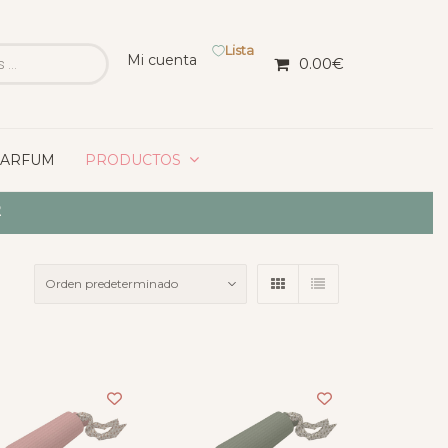
Lista
Mi cuenta
0.00
€
PARFUM
PRODUCTOS
2