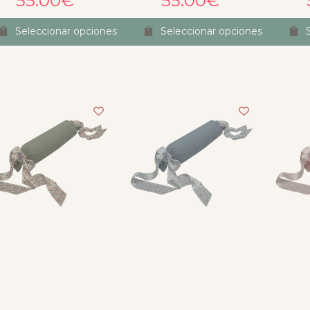
55.00
€
55.00
€
las, ofreciendo 
es, consejo...Lo dicho, 
Seleccionar opciones
Seleccionar opciones
endas y luego están 
ipo de empresas en las 
 gusto gastar el 
o