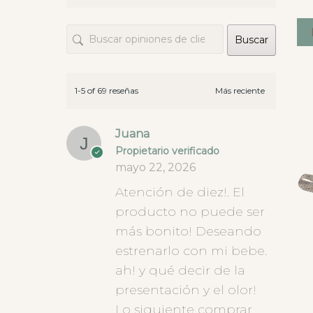
las te
opcion
Buscar
hay ti
este t
que da
diner
1-5 of 69 reseñas
Juana
Propietario verificado
mayo 22, 2026
Atención de diez!. El
producto no puede ser
más bonito! Deseando
estrenarlo con mi bebe.
ah! y qué decir de la
presentación y el olor!
Lo siguiente comprar