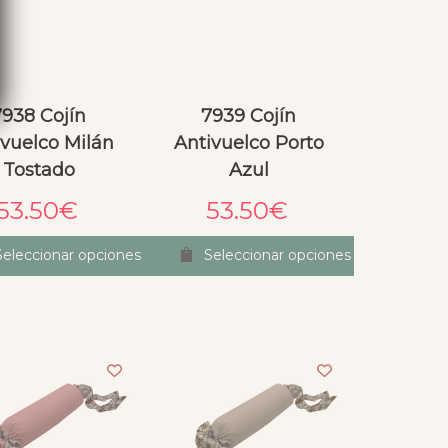
7938 Cojín
7939 Cojín
ivuelco Milán
Antivuelco Porto
Tostado
Azul
53.50
€
53.50
€
Seleccionar opciones
Seleccionar opciones