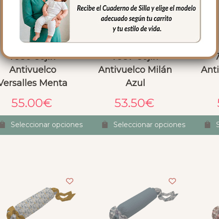
7936 Cojín
7937 Cojín
Antivuelco
Antivuelco Milán
Ant
Versalles Menta
Azul
55.00
€
53.50
€
Seleccionar opciones
Seleccionar opciones