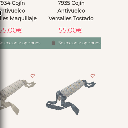
7934 Cojín
7935 Cojín
Antivuelco
Antivuelco
×
lles Maquillaje
Versalles Tostado
55.00
€
55.00
€
Seleccionar opciones
Seleccionar opciones