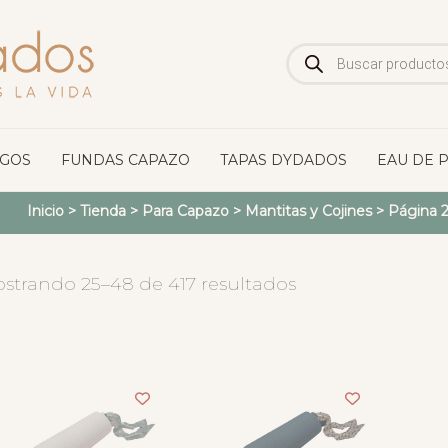
Búsqueda
de
productos
OGOS
FUNDAS CAPAZO
TAPAS DYDADOS
EAU DE 
Inicio
>
Tienda
>
Para Capazo
>
Mantitas y Cojines
> Página 
strando 25–48 de 417 resultados