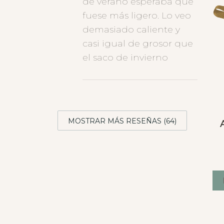
de verano esperaba que
fuese más ligero. Lo veo
demasiado caliente y
casi igual de grosor que
el saco de invierno
MOSTRAR MÁS RESEÑAS (64)