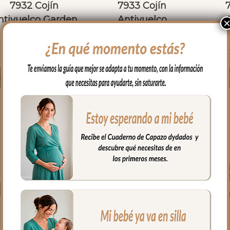
7932 Cojín
7933 Cojín
ntivuelco Garden
Antivuelco
Verde
Versalles Azul
Versa
55.00
€
55.00
€
Seleccionar opciones
Seleccionar opciones