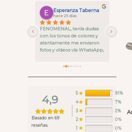
Maria Gonzalez Saborido
Esperanza Taberna
hace 25 días
 la cesta 
FENOMENAL, tenía dudas 
La cal
 y todo un 
con los tonos de colores y 
está b
nos ha 
atentamente me enviaron 
pre ve
alles del 
fotos y vídeos vía WhatsApp, 
nivel.
el envío super rápido y una 
fallo 
calidad muy buena
enviar
recoge
en es
estaba
ya rep
5
91%
4,9
hacer 
4
7%
Whats
3
2%
A
lunes 
Basado en 69
2
0%
un sáb
reseñas.
envian
1
0%