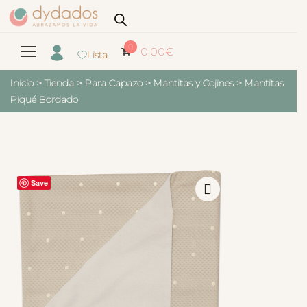
0
0.00
€
Lista
Inicio
>
Tienda
>
Para Capazo
>
Mantitas y Cojines
>
Mantitas
Piqué Bordado
Save