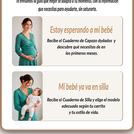
capazo o en la cuna.
Por un lado, en tejido piqué bordado; un
piqué de algodón y por el otro puedes
elegir en piqué de algodón o en pelo corto
liso.
Puedes lavar a mano o en lavadora,
siempre agua fría, jabones no abrasivos y
secado al natural.
Medidas 98 X 70cm
PRODUCTOS
RELACIONADOS