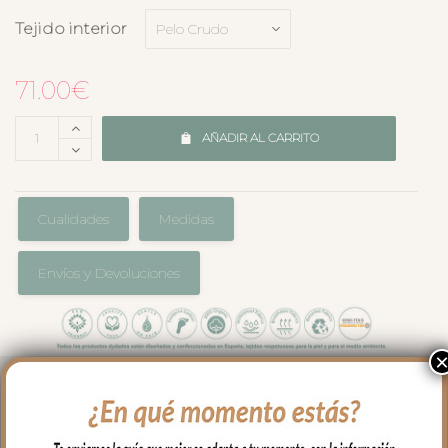
Tejido interior
71.00
€
AÑADIR AL CARRITO
Cualidades
Medidas
Envíos y Devoluciones
El complemento ideal para llevar a
nuestro bebe en brazos, para usar en el