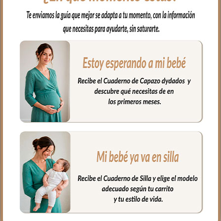
El complemento ideal para llevar a
nuestro bebe en brazos, para usar en el
capazo o en la cuna.
Por un lado, en tejido piqué bordado; un
piqué de algodón y por el otro puedes
elegir en piqué de algodón o en pelo corto
liso.
Puedes lavar a mano o en lavadora,
siempre agua fría, jabones no abrasivos y
secado al natural.
Medidas 98 X 70cm
PRODUCTOS