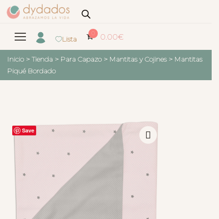
0
0.00
€
Lista
Inicio
>
Tienda
>
Para Capazo
>
Mantitas y Cojines
>
Mantitas
Piqué Bordado
Save