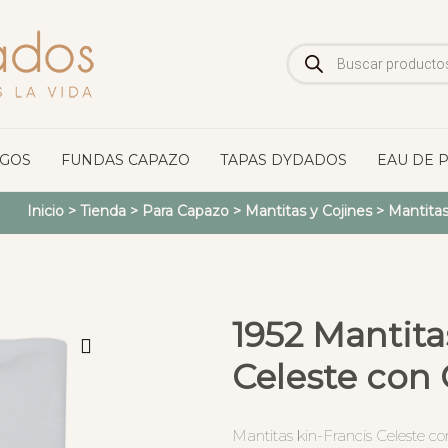
Búsqueda
de
productos
OGOS
FUNDAS CAPAZO
TAPAS DYDADOS
EAU DE 
Inicio
>
Tienda
>
Para Capazo
>
Mantitas y Cojines
>
Mantitas
1952 Mantita
Celeste con
Mantitas kin-Francis Celeste c