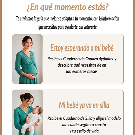
 en brazos, para usar en el capazo o en la cuna.
odón y por el otro puedes elegir en piqué de algodón o en pelo corto 
fría, jabones no abrasivos y secado al natural.
PRODUCTOS RELACIONADO