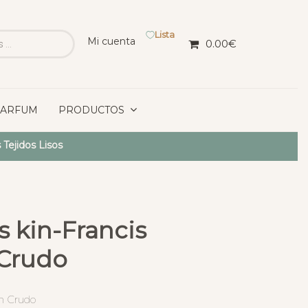
Lista
Mi cuenta
0.00
€
PARFUM
PRODUCTOS
 Tejidos Lisos
s kin-Francis
 Crudo
on Crudo