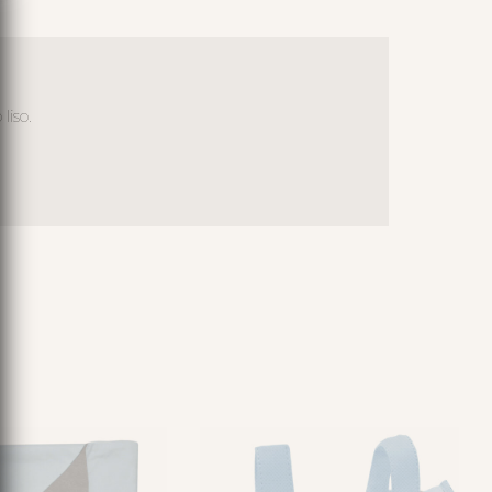
liso.
S