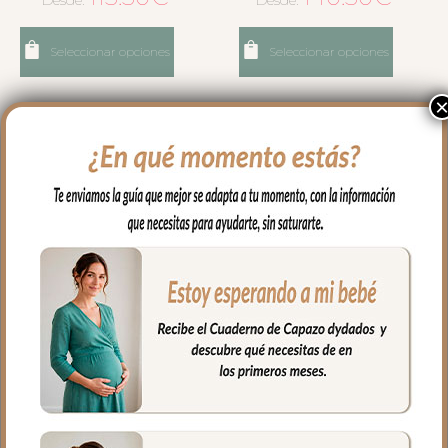
Desde:
Desde:
Seleccionar opciones
Seleccionar opciones
3251 Sacos de Silla Leslie
3252 Sacos de Silla Leslie
Piqué Jaretas Crudo
Piqué Jaretas Crudo
Puntilla y Topitos Gris
Puntilla y Topitos Tostado
140.50
€
140.50
€
Desde:
Desde: