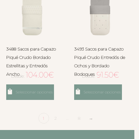
3488 Sacos para Capazo
3493 Sacos para Capazo
Piqué Crudo Bordado
Piqué Crudo Entredós de
Estrellitas y Entredós
Ochos y Bordado
104.00
€
91.50
€
Ancho
Bodoques
Desde:
Desde:
Seleccionar opciones
Seleccionar opciones
1
2
…
8
→