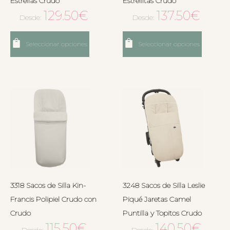
Estrellas Crudo
Estrellitas Crudo
129.50
€
137.50
€
Desde:
Desde:
Seleccionar opciones
Seleccionar opciones
3318 Sacos de Silla Kin-
3248 Sacos de Silla Leslie
Francis Polipiel Crudo con
Piqué Jaretas Camel
Crudo
Puntilla y Topitos Crudo
115.50
€
140.50
€