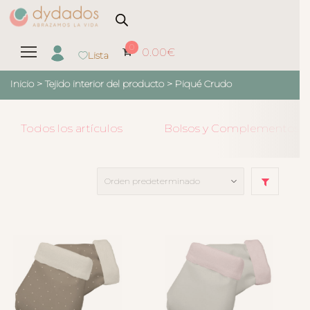
0
0.00
€
Lista
Inicio
> Tejido interior del producto >
Piqué Crudo
Todos los artículos
Bolsos y Complementos