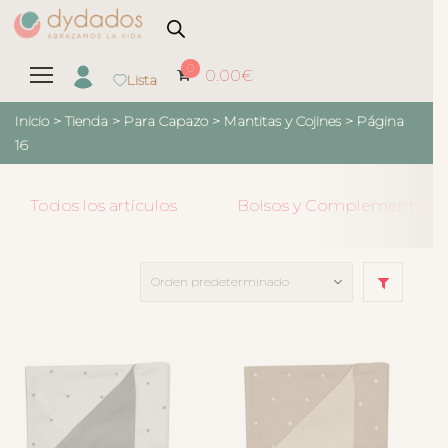
0
0.00
€
Lista
Inicio
>
Tienda
>
Para Capazo
>
Mantitas y Cojines
> Página
16
Todos los artículos
Bolsos y Complementos