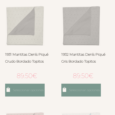
1931 Mantitas Denís Piqué
1932 Mantitas Denís Piqué
Crudo Bordado Topitos
Gris Bordado Topitos
89.50
€
89.50
€
Seleccionar opciones
Seleccionar opciones