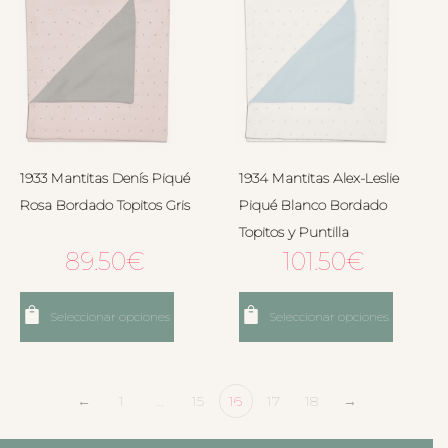
1933 Mantitas Denís Piqué
1934 Mantitas Alex-Leslie
Rosa Bordado Topitos Gris
Piqué Blanco Bordado
Topitos y Puntilla
89.50
€
101.50
€
Seleccionar opciones
Seleccionar opciones
←
1
…
15
16
17
18
→