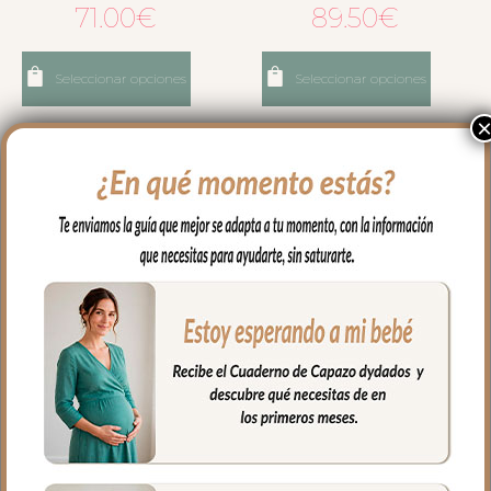
71.00
€
89.50
€
Seleccionar opciones
Seleccionar opciones
1923 Mantitas Ariel Piqué
1924 Mantitas Ariel Piqué
Camel Bordado Estrellitas
Celeste Bordado Estrellitas
Crudo
Gris
89.50
€
89.50
€