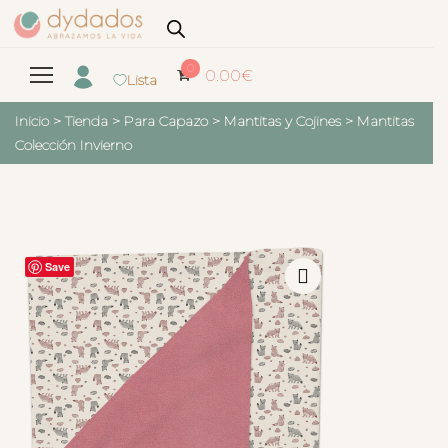
0
0.00
€
Lista
Inicio
>
Tienda
>
Para Capazo
>
Mantitas y Cojines
>
Mantitas
Colección Invierno
Save