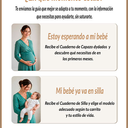
El complemento ideal para llevar a
nuestro bebe en brazos, para usar en el
capazo o en la cuna.
En los meses de invierno tejidos calentitos
por un lado siempre en pelo estampado y
por el otro puedes elegir villela de algodón
o en pelo corto liso.
Puedes lavar a mano o en lavadora,
siempre agua fría, jabones no abrasivos y
secado al natural.
Medidas 98 X 70cm
PRODUCTOS