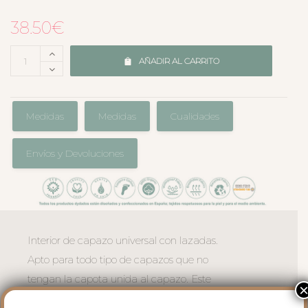
38.50
€
AÑADIR AL CARRITO
Medidas
Medidas
Cualidades
Envíos y Devoluciones
Interior de capazo universal con lazadas.
Apto para todo tipo de capazos que no
tengan la capota unida al capazo. Este
interior vuelve el borde del capazo en