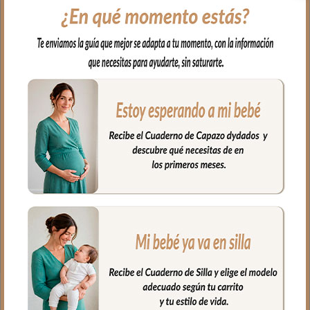
todo el capazo.
Funda que cubre las paredes del capazo
y el culete por dentro. En tejido popelin
estampado.
En los laterales con relleno. Y lazadas
para atar.
Siempre por encima del colchón.
Composición del tejido muselina 700%
algodón, 30% poliéster.
Medidas:
Largo de capazo: 73cm.
Ancho de capazo: 32cm.
Alto de capazo: 23cm.