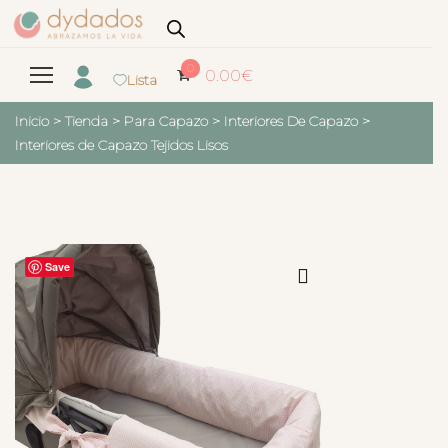
0
0.00
€
Lista
Inicio
>
Tienda
>
Para Capazo
>
Interiores De Capazo
>
Interiores de Capazo Tejidos Lisos
Save