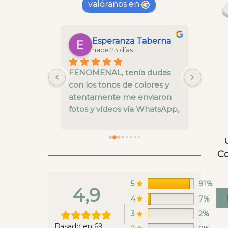
valóranos en
Maria Gonzalez Saborido
Esperanza Taberna
hace 23 días
 la cesta 
FENOMENAL, tenía dudas 
La cal
 y todo un 
con los tonos de colores y 
está b
nos ha 
atentamente me enviaron 
pre ve
alles del 
fotos y vídeos vía WhatsApp, 
nivel.
el envío super rápido y una 
fallo 
calidad muy buena
enviar
recoge
Co
en es
estaba
ya rep
5
91%
4,9
hacer 
4
7%
Whats
3
2%
lunes 
Basado en 69