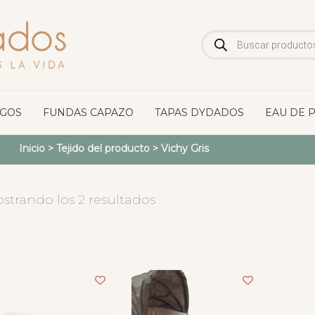
Búsqueda
de
productos
OGOS
FUNDAS CAPAZO
TAPAS DYDADOS
EAU DE 
Inicio
> Tejido del producto >
Vichy Gris
strando los 2 resultados