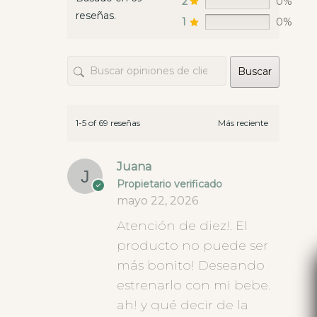
2
0%
un sáb
reseñas.
envian
1
0%
las te
opcion
Buscar
hay ti
este t
que da
diner
1-5 of 69 reseñas
Juana
Propietario verificado
mayo 22, 2026
Atención de diez!. El
producto no puede ser
más bonito! Deseando
estrenarlo con mi bebe.
ah! y qué decir de la