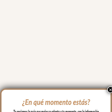
ado por la tarde, 
do fotos y vídeos de 
las, ofreciendo 
es, consejo...Lo dicho, 
endas y luego están 
ipo de empresas en las 
 gusto gastar el 
o