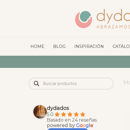
HOME
BLOG
INSPIRACIÓN
CATÁL
Búsqueda
Mo
de
productos
dydados
5.0
Basado en 24 reseñas.
powered by
G
o
o
g
l
e