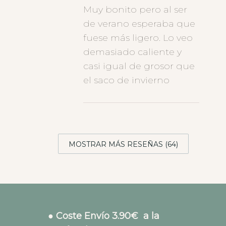
Muy bonito pero al ser
de verano esperaba que
fuese más ligero. Lo veo
demasiado caliente y
casi igual de grosor que
el saco de invierno
MOSTRAR MÁS RESEÑAS (64)
● Coste Envío 3.90€ a la