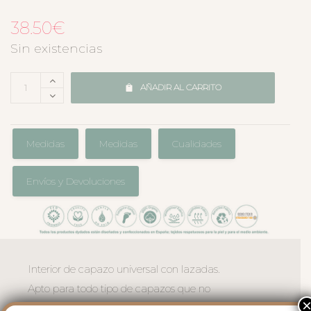
38.50
€
Sin existencias
AÑADIR AL CARRITO
Medidas
Medidas
Cualidades
Envíos y Devoluciones
Interior de capazo universal con lazadas.
Apto para todo tipo de capazos que no
tengan la capota unida al capazo. Este