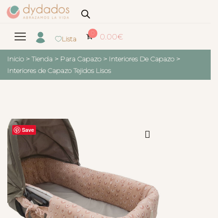
0
0.00
€
Lista
Inicio
>
Tienda
>
Para Capazo
>
Interiores De Capazo
>
Interiores de Capazo Tejidos Lisos
Save