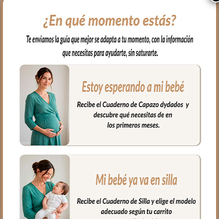
interior vuelve el borde del capazo en
todo el capazo.
Funda que cubre las paredes del capazo
y el culete por dentro. En tejido muselina
arcos.
En los laterales con relleno. Y lazadas
para atar.
Siempre por encima del colchón.
Composición del tejido muselina 100%
algodón.
Medidas:
Largo de capazo: 73cm.
Ancho de capazo: 32cm.
Alto de capazo: 23cm.