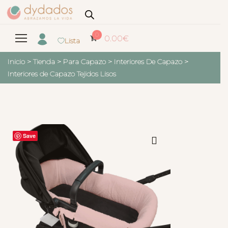
0
0.00
€
Lista
Inicio
>
Tienda
>
Para Capazo
>
Interiores De Capazo
>
Interiores de Capazo Tejidos Lisos
Save