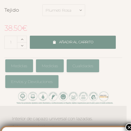
Tejido
38.50
€
AÑADIR AL CARRITO
Medidas
Medidas
Cualidades
Envíos y Devoluciones
Interior de capazo universal con lazadas.
Apto para todo tipo de capazos que no