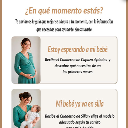
tengan la capota unida al capazo. Este
interior vuelve el borde del capazo en
todo el capazo.
Funda que cubre las paredes del capazo
y el culete por dentro. En tejido plumeti.
En los laterales con relleno. Y lazadas
para atar.
Siempre por encima del colchón.
Composición del tejido plumeti 70%
algodón y 30% Poliéster.
Medidas:
Largo de capazo: 73cm.
Ancho de capazo: 32cm.
Alto de capazo: 23cm.