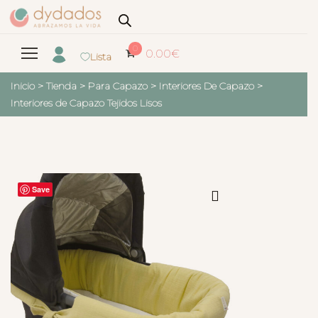
0
0.00
€
Lista
Inicio
>
Tienda
>
Para Capazo
>
Interiores De Capazo
>
Interiores de Capazo Tejidos Lisos
Save