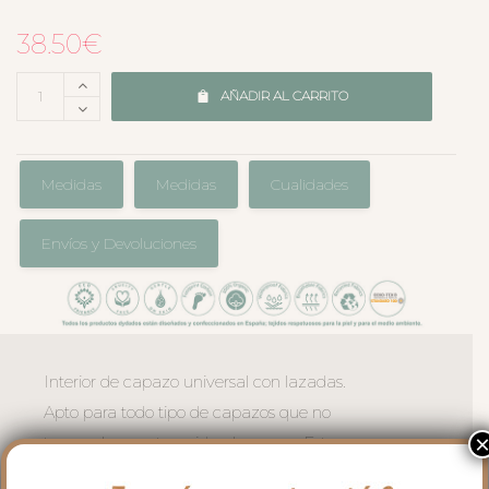
38.50
€
AÑADIR AL CARRITO
Medidas
Medidas
Cualidades
Envíos y Devoluciones
Interior de capazo universal con lazadas.
Apto para todo tipo de capazos que no
tengan la capota unida al capazo. Este
interior vuelve el borde del capazo en