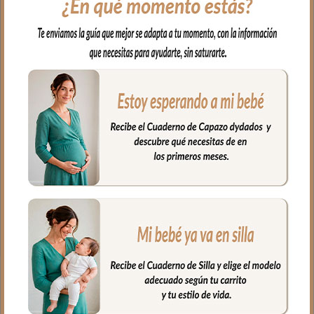
todo el capazo.
Funda que cubre las paredes del capazo
y el culete por dentro. En tejido muselina.
En los laterales con relleno. Y lazadas
para atar.
Siempre por encima del colchón.
Composición del tejido muselina 100%
algodón.
Medidas:
Largo de capazo: 73cm.
Ancho de capazo: 32cm.
Alto de capazo: 23cm.