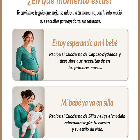
y el culete por dentro. En tejido
estampado nubes
En los laterales con relleno. Y lazadas
para atar.
Siempre por encima del colchón.
Composición del tejido estampado 100%
algodón.
Medidas:
Largo de capazo: 73cm.
Ancho de capazo: 32cm.
Alto de capazo: 23cm.
PRODUCTOS