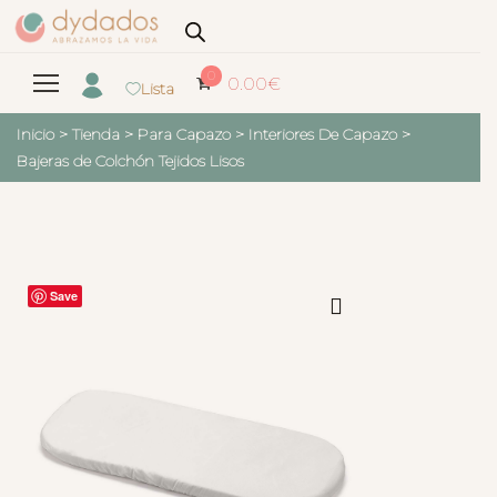
0
0.00
€
Lista
Inicio
>
Tienda
>
Para Capazo
>
Interiores De Capazo
>
Bajeras de Colchón Tejidos Lisos
Save