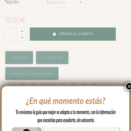
Tejido
15.00
€
AÑADIR AL CARRITO
Medidas
Cualidades
Envíos y Devoluciones
En rizo de algodón con el borde a juego
con la colección que hayas elegido para
tu capazo.