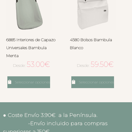
6885 Interiores de Capazo
4580 Bolsos Bambula
Universales Bambula
Blanco
Menta
53.00
€
59.50
€
Desde:
Desde:
Seleccionar opciones
Seleccionar opciones
● Coste Envío 3.90€ a la Península.
-Envío incluido para compras
superiores a 150€.