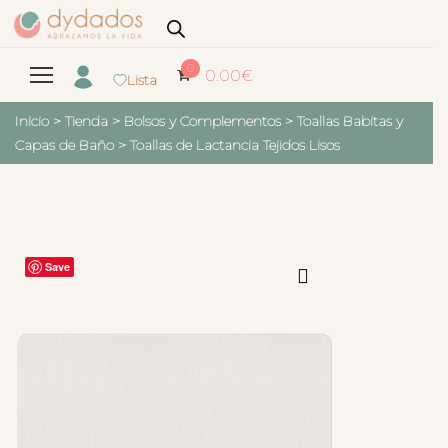
0
0.00
€
Lista
Inicio
>
Tienda
>
Bolsos y Complementos
>
Toallas Babitas y
Capas de Baño
>
Toallas de Lactancia Tejidos Lisos
Save