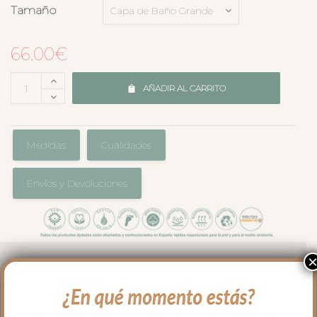
Tamaño
66.00
€
AÑADIR AL CARRITO
Medidas
Cualidades
Envíos y Devoluciones
Capa de baño tamaño grande, en rizo de
algodón con el borde a juego con la
colección que hayas elegido para tu