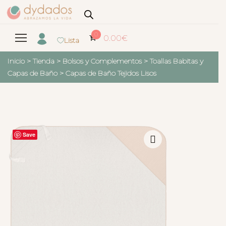
0
0.00
€
Lista
Inicio
>
Tienda
>
Bolsos y Complementos
>
Toallas Babitas y
Capas de Baño
>
Capas de Baño Tejidos Lisos
Save