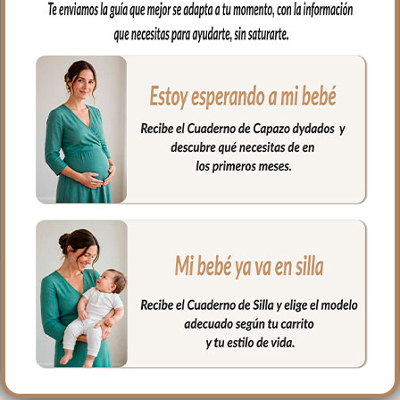
capazo.
Capucha para arropar la cabecita del
bebe en tejido de algodón también a
juego
En una esquina sistema de sujeción, para
que puedas colocar la toalla alrededor de
tu cuello y así tener las manos libres para
coger a tu bebé con tranquilidad.
Medidas: 110x110cm
PRODUCTOS
RELACIONADOS