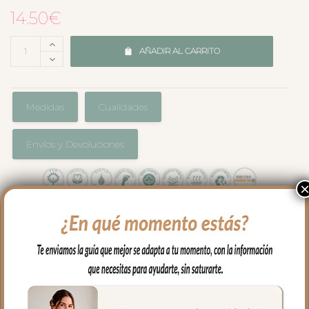
14.50
€
AÑADIR AL CARRITO
Medidas
Cualidades
Envíos y Devoluciones
En rizo de algodón con el borde a juego
con la colección que hayas elegido para
tu capazo.
Perfecta para el uso diario con tu bebe
sobre todo para poner al hombro después