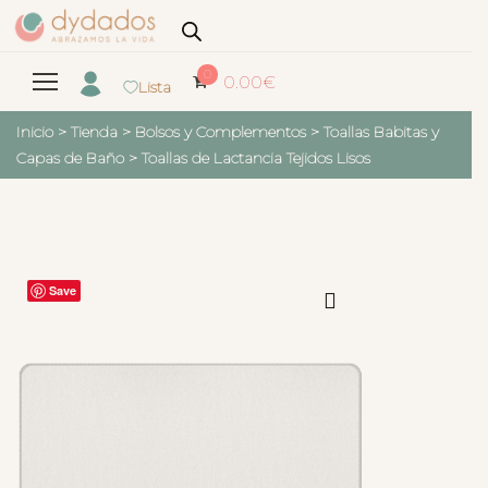
0
0.00
€
Lista
Inicio
>
Tienda
>
Bolsos y Complementos
>
Toallas Babitas y
Capas de Baño
>
Toallas de Lactancia Tejidos Lisos
Save