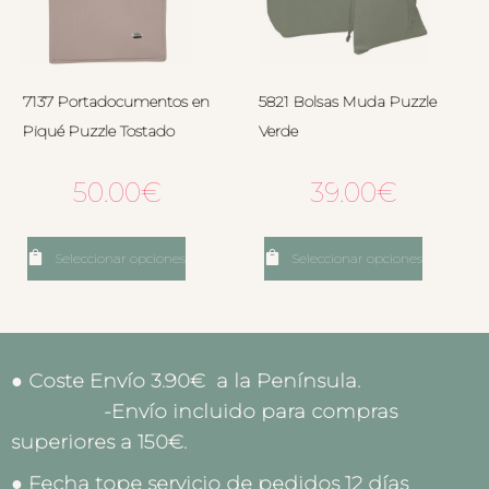
7137 Portadocumentos en
5821 Bolsas Muda Puzzle
Piqué Puzzle Tostado
Verde
50.00
€
39.00
€
Seleccionar opciones
Seleccionar opciones
● Coste Envío 3.90€ a la Península.
-Envío incluido para compras
superiores a 150€.
● Fecha tope servicio de pedidos 12 días